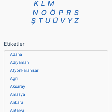
K
L
M
N
O
Ö
P
R
S
Ş
T
U
Ü
V
Y
Z
Etiketler
Adana
Adıyaman
Afyonkarahisar
Ağrı
Aksaray
Amasya
Ankara
Antalya