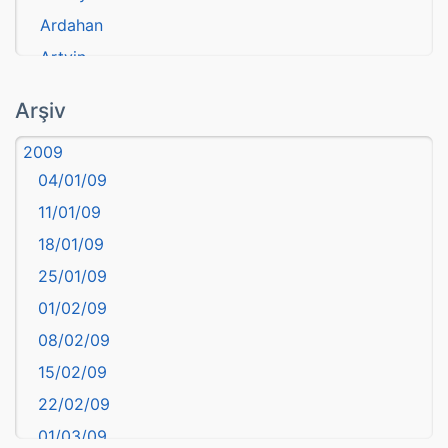
Ardahan
Artvin
atasözü
Arşiv
Aydın
2009
Balıkesir
04/01/09
Bartın
11/01/09
başkentler
18/01/09
Batman
25/01/09
Bayburt
01/02/09
Bilecik
08/02/09
Bingöl
15/02/09
Bitlis
22/02/09
Bolu
01/03/09
Burdur