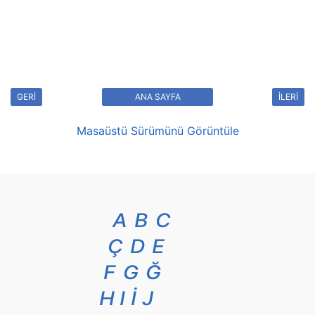
GERİ
ANA SAYFA
İLERİ
Masaüstü Sürümünü Görüntüle
A
B
C
Ç
D
E
F
G
Ğ
H
I
İ
J