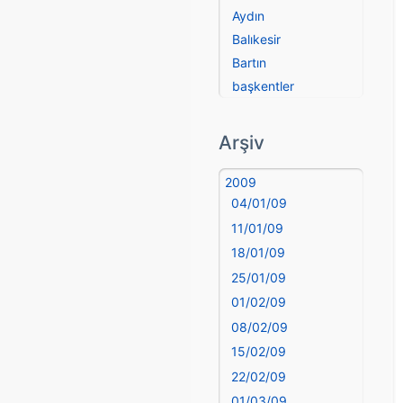
Aydın
Balıkesir
Bartın
başkentler
Batman
Bayburt
Arşiv
Bilecik
Bingöl
2009
04/01/09
Bitlis
Bolu
11/01/09
Burdur
18/01/09
Bursa
25/01/09
Çanakkale
01/02/09
Çankırı
08/02/09
Çorum
15/02/09
Denizli
22/02/09
deyim
01/03/09