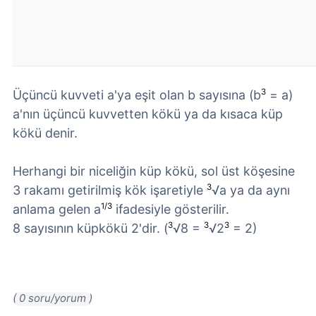
3
Üçüncü kuvveti a'ya eşit olan b sayısına (b
= a)
a'nın üçüncü kuvvetten kökü ya da kısaca küp
kökü denir.
Herhangi bir niceliğin küp kökü, sol üst köşesine
3
3 rakamı getirilmiş kök işaretiyle
√
a ya da aynı
1/3
anlama gelen a
ifadesiyle gösterilir.
3
3
3
8 sayısının küpkökü 2'dir. (
√
8 =
√
2
= 2)
( 0 soru/yorum )