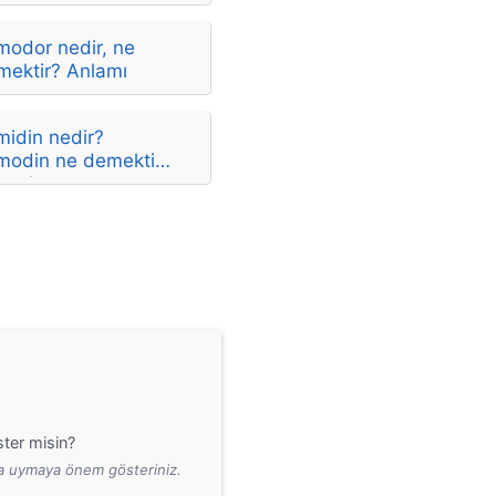
modor nedir, ne
mektir? Anlamı
midin nedir?
modin ne demektir?
amları
ter misin?
ara uymaya önem gösteriniz.