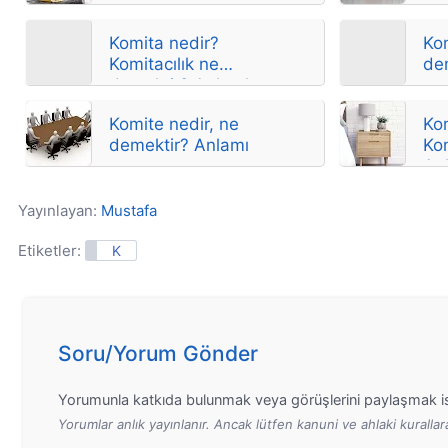
yarar?
Komita nedir?
Ko
Komitacılık ne
de
demektir? Anlamları
Komite nedir, ne
Ko
demektir? Anlamı
Ko
Anl
Yayınlayan:
Mustafa
Etiketler:
K
Soru/Yorum Gönder
Yorumunla katkıda bulunmak veya görüşlerini paylaşmak is
Yorumlar anlık yayınlanır. Ancak lütfen kanuni ve ahlaki kurall