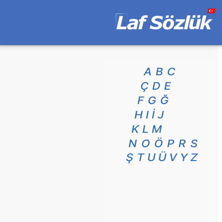
A
B
C
Ç
D
E
F
G
Ğ
H
I
İ
J
K
L
M
N
O
Ö
P
R
S
Ş
T
U
Ü
V
Y
Z