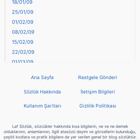
18/01/09
Batman
25/01/09
Bayburt
01/02/09
Bilecik
08/02/09
Bingöl
15/02/09
Bitlis
22/02/09
Bolu
01/03/09
Burdur
08/03/09
Bursa
Ana Sayfa
Rastgele Gönderi
15/03/09
Çanakkale
22/03/09
Sözlük Hakkında
İletişim Bilgileri
Çankırı
29/03/09
Çorum
Kullanım Şartları
Gizlilik Politikası
05/04/09
Denizli
12/04/09
deyim
Laf Sözlük, sözcükler hakkında kısa bilgilerin, ne ve ne demek
19/04/09
olduklarının, anlamlarının, ilgili atasözü deyim ve görsellerin bulunduğu,
Diyarbakır
çeşitli kodlara ve pratik bilgilere de yer verilen genel bir blog sözlüktür.