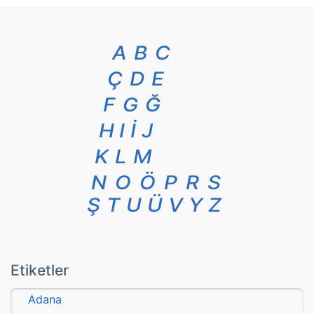
A
B
C
Ç
D
E
F
G
Ğ
H
I
İ
J
K
L
M
N
O
Ö
P
R
S
Ş
T
U
Ü
V
Y
Z
Etiketler
Adana