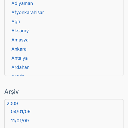
Adıyaman
Afyonkarahisar
Ağrı
Aksaray
Amasya
Ankara
Antalya
Ardahan
Artvin
atasözü
Arşiv
Aydın
2009
Balıkesir
04/01/09
Bartın
11/01/09
başkentler