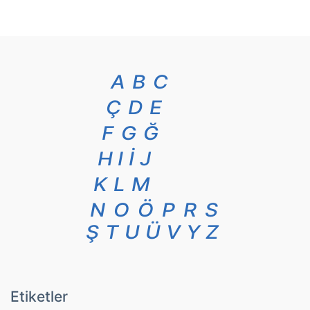
A
B
C
Ç
D
E
F
G
Ğ
H
I
İ
J
K
L
M
N
O
Ö
P
R
S
Ş
T
U
Ü
V
Y
Z
Etiketler