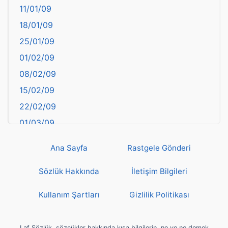
11/01/09
başkentler
18/01/09
Batman
25/01/09
Bayburt
01/02/09
Bilecik
08/02/09
Bingöl
15/02/09
Bitlis
22/02/09
Bolu
01/03/09
Burdur
08/03/09
Bursa
Ana Sayfa
Rastgele Gönderi
15/03/09
Çanakkale
22/03/09
Sözlük Hakkında
İletişim Bilgileri
Çankırı
29/03/09
Çorum
Kullanım Şartları
Gizlilik Politikası
05/04/09
Denizli
12/04/09
deyim
Laf Sözlük, sözcükler hakkında kısa bilgilerin, ne ve ne demek