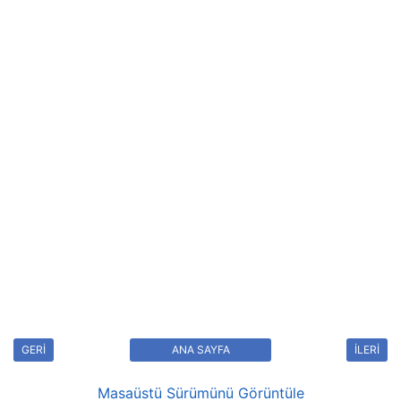
GERİ
ANA SAYFA
İLERİ
Masaüstü Sürümünü Görüntüle