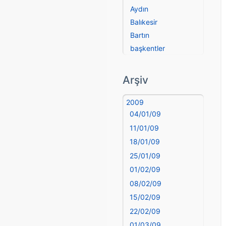
Aydın
Balıkesir
Bartın
başkentler
Batman
Bayburt
Arşiv
Bilecik
Bingöl
2009
04/01/09
Bitlis
Bolu
11/01/09
Burdur
18/01/09
Bursa
25/01/09
Çanakkale
01/02/09
Çankırı
08/02/09
Çorum
15/02/09
Denizli
22/02/09
deyim
01/03/09