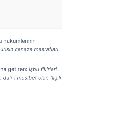
u hükümlerinin
murisin cenaze masrafları
ana getiren:
İşbu fikirleri
a'i-i musibet olur. (İlgili