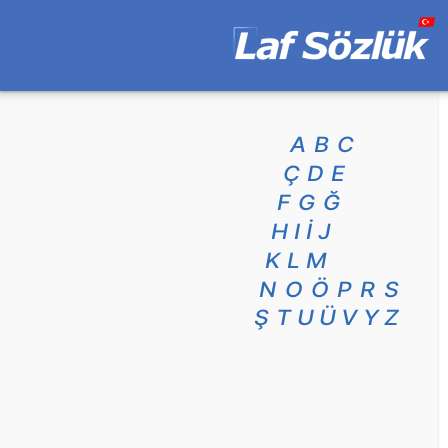
A
B
C
Ç
D
E
F
G
Ğ
H
I
İ
J
K
L
M
N
O
Ö
P
R
S
Ş
T
U
Ü
V
Y
Z