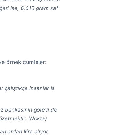
ğeri ise, 6,615 gram saf
 ve örnek cümleler:
r çalıştıkça insanlar iş
.
ez bankasının görevi de
özetmektir. (Nokta)
nlardan kira alıyor,