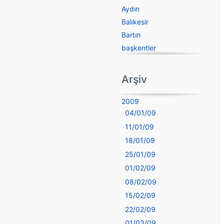
Aydın
Balıkesir
Bartın
başkentler
Batman
Bayburt
Arşiv
Bilecik
Bingöl
2009
Bitlis
04/01/09
Bolu
11/01/09
Burdur
18/01/09
Bursa
25/01/09
Çanakkale
01/02/09
Çankırı
08/02/09
Çorum
15/02/09
Denizli
22/02/09
deyim
01/03/09