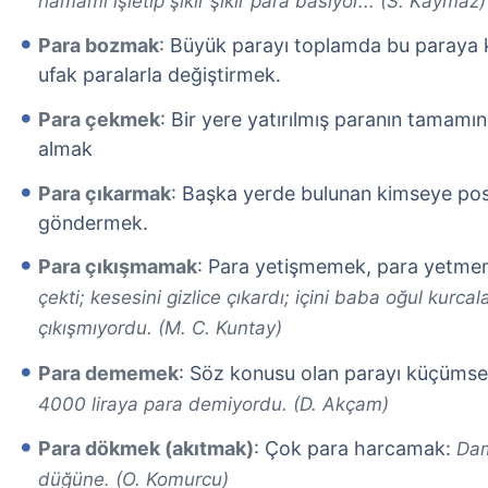
hamamı işletip şıkır şıkır para basıyor... (S. Kaymaz)
Para bozmak
: Büyük parayı toplamda bu paraya k
ufak paralarla değiştirmek.
Para çekmek
: Bir yere yatırılmış paranın tamamı
almak
Para çıkarmak
: Başka yerde bulunan kimseye pos
göndermek.
Para çıkışmamak
: Para yetişmemek, para yetm
çekti; kesesini gizlice çıkardı; içini baba oğul kurcal
çıkışmıyordu. (M. C. Kuntay)
Para dememek
: Söz konusu olan parayı küçüms
4000 liraya para demiyordu. (D. Akçam)
Para dökmek (akıtmak)
: Çok para harcamak:
Dam
düğüne. (O. Komurcu)