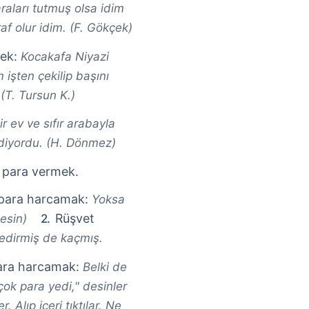
aları tutmuş olsa idim
af olur idim. (F. Gökçek)
mek:
Kocakafa Niyazi
 işten çekilip başını
(T. Tursun K.)
r ev ve sıfır arabayla
diyordu. (H. Dönmez)
e para vermek.
 para harcamak:
Yoksa
Rüşvet
esin)
edirmiş de kaçmış.
para harcamak:
Belki de
çok para yedi," desinler
r. Alıp içeri tıktılar. Ne