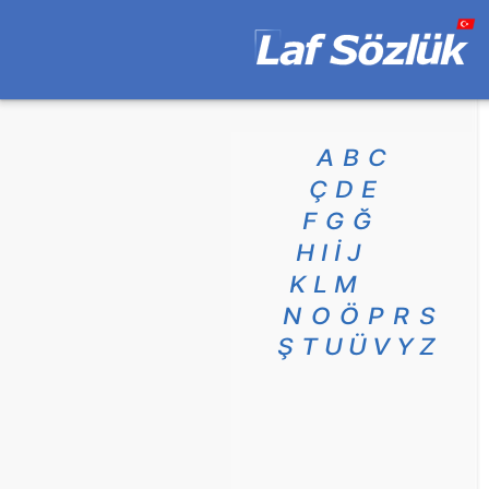
A
B
C
Ç
D
E
F
G
Ğ
H
I
İ
J
K
L
M
N
O
Ö
P
R
S
Ş
T
U
Ü
V
Y
Z