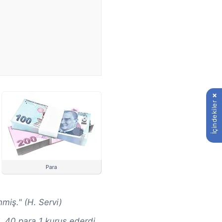
İçindekiler
Para
nmiş." (H. Servi)
. 40 para 1 kuruş ederdi