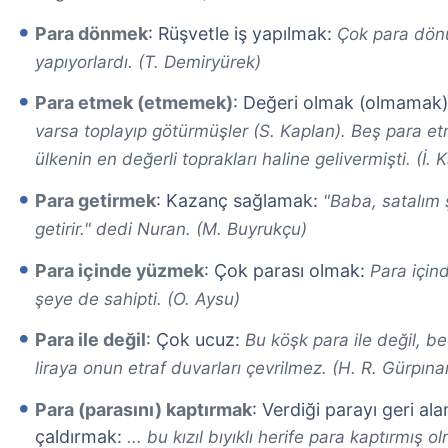
Para dönmek
: Rüşvetle iş yapılmak:
Çok para dönüy
yapıyorlardı. (T. Demiryürek)
Para etmek (etmemek)
: Değeri olmak (olmamak
varsa toplayıp götürmüşler (S. Kaplan). Beş para et
ülkenin en değerli toprakları haline gelivermişti. (İ. 
Para getirmek
: Kazanç sağlamak:
"Baba, satalım 
getirir." dedi Nuran. (M. Buyrukçu)
Para içinde yüzmek
: Çok parası olmak:
Para için
şeye de sahipti. (O. Aysu)
Para ile değil
: Çok ucuz:
Bu köşk para ile değil, b
liraya onun etraf duvarları çevrilmez. (H. R. Gürpına
Para (parasını) kaptırmak
: Verdiği parayı geri a
çaldırmak:
... bu kızıl bıyıklı herife para kaptırmı