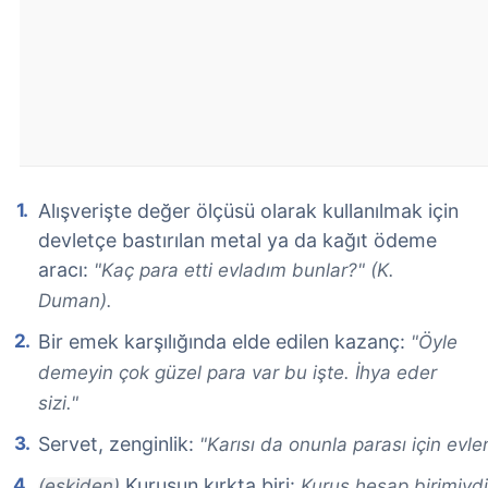
Alışverişte değer ölçüsü olarak kullanılmak için
devletçe bastırılan metal ya da kağıt ödeme
aracı:
"Kaç para etti evladım bunlar?" (K.
Duman).
Bir emek karşılığında elde edilen kazanç:
"Öyle
demeyin çok güzel para var bu işte. İhya eder
sizi."
Servet, zenginlik:
"Karısı da onunla parası için evle
Kuruşun kırkta biri:
(eskiden)
Kuruş hesap birimiydi