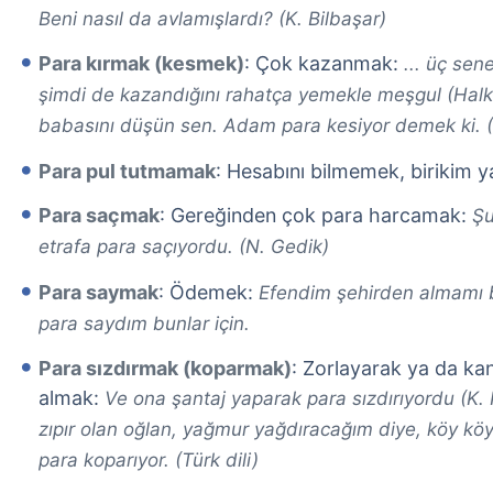
Beni nasıl da avlamışlardı? (K. Bilbaşar)
Para kırmak (kesmek)
: Çok kazanmak:
... üç sen
şimdi de kazandığını rahatça yemekle meşgul (Halkbi
babasını düşün sen. Adam para kesiyor demek ki. (
Para pul tutmamak
: Hesabını bilmemek, birikim
Para saçmak
: Gereğinden çok para harcamak:
Şu
etrafa para saçıyordu. (N. Gedik)
Para saymak
: Ödemek:
Efendim şehirden almamı 
para saydım bunlar için.
Para sızdırmak (koparmak)
: Zorlayarak ya da ka
almak:
Ve ona şantaj yaparak para sızdırıyordu (K.
zıpır olan oğlan, yağmur yağdıracağım diye, köy köy
para koparıyor. (Türk dili)