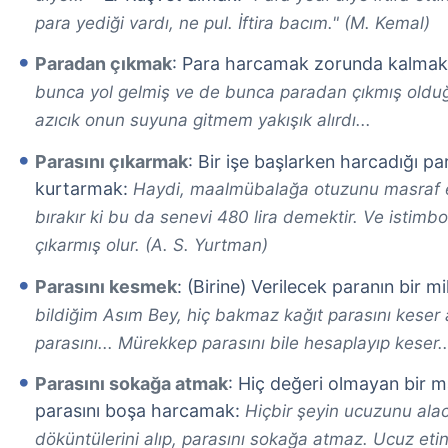
para yediği vardı, ne pul. İftira bacım." (M. Kemal)
Paradan çıkmak
: Para harcamak zorunda kalma
bunca yol gelmiş ve de bunca paradan çıkmış oldu
azıcık onun suyuna gitmem yakışık alırdı...
Parasını çıkarmak
: Bir işe başlarken harcadığı p
kurtarmak:
Haydi, maalmübalağa otuzunu masraf e
bırakır ki bu da senevi 480 lira demektir. Ve istimbo
çıkarmış olur. (A. S. Yurtman)
Parasını kesmek
: (Birine) Verilecek paranın bir 
bildiğim Asım Bey, hiç bakmaz kağıt parasını keser a
parasını... Mürekkep parasını bile hesaplayıp keser...
Parasını sokağa atmak
: Hiç değeri olmayan bir 
parasını boşa harcamak:
Hiçbir şeyin ucuzunu ala
döküntülerini alıp, parasını sokağa atmaz. Ucuz etin