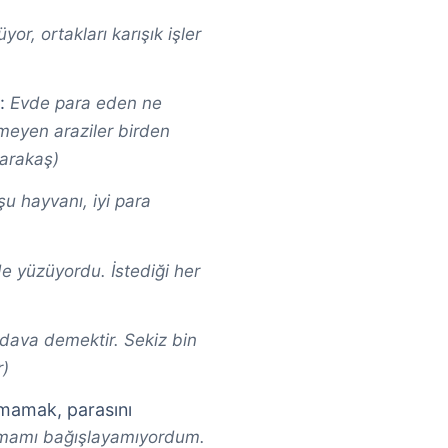
or, ortakları karışık işler
):
Evde para eden ne
meyen araziler birden
Karakaş)
şu hayvanı, iyi para
de yüzüyordu. İstediği her
edava demektir. Sekiz bin
r)
lamamak, parasını
ş olmamı bağışlayamıyordum.