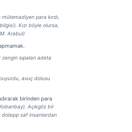
e mütemadiyen para kırdı,
lgisi). Kızı böyle olursa,
M. Arabul)
 yapmamak.
 zengin sıpaları adeta
buyurdu, avuç dolusu
ndırarak birinden para
 Kobanbay). Açıkgöz bir
 dolaşıp saf insanlardan