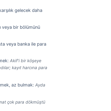
arşılık gelecek daha
nı veya bir bölümünü
ta veya banka ile para
emek:
Akif'i bir köşeye
adılar; kayıt harcına para
emek, az bulmak:
Ayda
at çok para dökmüştü