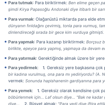
Para tutmak
: Para biriktirmek:
Ben elime geçen par
şimdi Kirya Papasoğlu Andonaki diye itibarlı bir sarr
Para vurmak
: Olağanüstü miktarda para elde et
dünyanın fırıldağını çevirmiş, tonla para vurmuş, tam
dinlendireceği sırada bir gece kim vurduya gitmişti. 
Para yapmak
: Para kazanıp biriktirmek:
Borçsuz bi
birlikte, epeyce para yapmış, yapmaya da devam e
Para yatırmak
: Gerektiğinde almak üzere bir yer
Para yedirmek
:
Gereksiz yere başkasına çok
bir kadına vurulmuş, ona para mı yediriyordu? (A. N
vermek:
Sonunda hapishanenin gardiyanına para y
Para yemek
:
Gereksiz olarak kendisine çok 
böbürlenmek için... Laf olsun diye... "Bak ne kadar 
Rüşvet almak:
diye...
"Para yedi diye iftira ettile