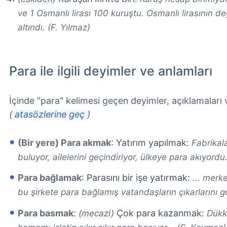
ve 1 Osmanlı lirası 100 kuruştu. Osmanlı lirasının de
altındı. (F. Yılmaz)
Para ile ilgili deyimler ve anlamları
İçinde "para" kelimesi geçen deyimler, açıklamaları
(
atasözlerine geç
)
(Bir yere) Para akmak
: Yatırım yapılmak:
Fabrikala
buluyor, ailelerini geçindiriyor, ülkeye para akıyordu
Para bağlamak
: Parasını bir işe yatırmak:
... merk
bu şirkete para bağlamış vatandaşların çıkarlarını g
Para basmak
:
Çok para kazanmak:
(mecazi)
Dükka