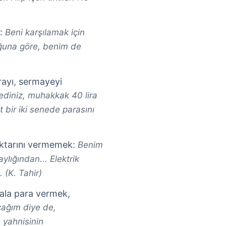
k:
Beni karşılamak için
ğuna göre, benim de
arayı, sermayeyi
diniz, muhakkak 40 lira
t bir iki senede parasını
miktarını vermemek:
Benim
ylığından... Elektrik
 (K. Tahir)
mala para vermek,
cağım diye de,
 yahnisinin