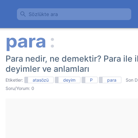
Sözlükte ara
Para nedir, ne demektir? Para ile il
deyimler ve anlamları
Etiketler:
atasözü
deyim
P
para
Son D
Soru/Yorum: 0