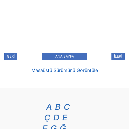
GERİ
ANA SAYFA
İLERİ
Masaüstü Sürümünü Görüntüle
A
B
C
Ç
D
E
F
G
Ğ