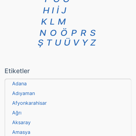
H
I
İ
J
K
L
M
N
O
Ö
P
R
S
Ş
T
U
Ü
V
Y
Z
Etiketler
Adana
Adıyaman
Afyonkarahisar
Ağrı
Aksaray
Amasya