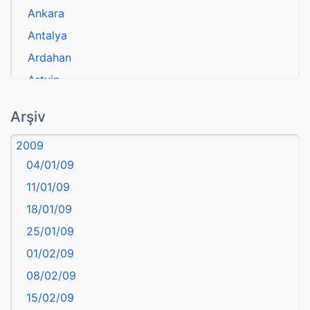
Ankara
Antalya
Ardahan
Artvin
atasözü
Arşiv
Aydın
2009
Balıkesir
04/01/09
Bartın
11/01/09
başkentler
18/01/09
Batman
25/01/09
Bayburt
01/02/09
Bilecik
08/02/09
Bingöl
15/02/09
Bitlis