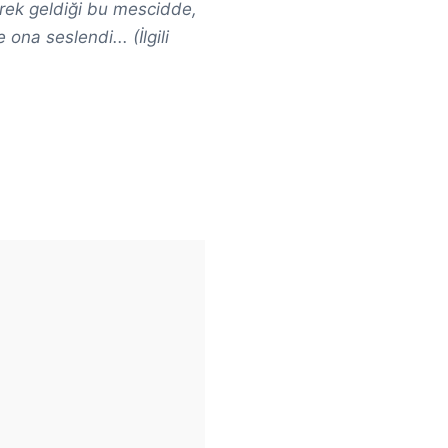
yrek geldiği bu mescidde,
na seslendi... (İlgili