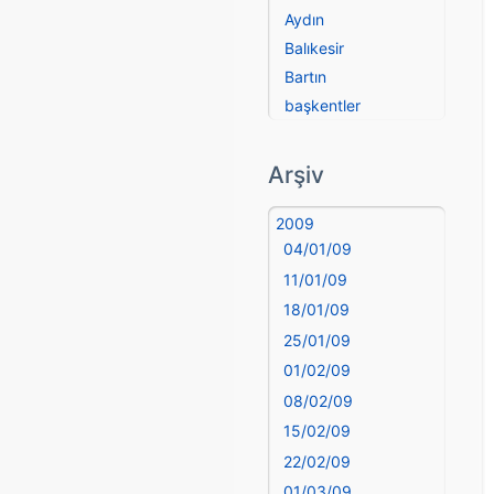
Aydın
Balıkesir
Bartın
başkentler
Batman
Bayburt
Arşiv
Bilecik
Bingöl
2009
04/01/09
Bitlis
Bolu
11/01/09
Burdur
18/01/09
Bursa
25/01/09
Çanakkale
01/02/09
Çankırı
08/02/09
Çorum
15/02/09
Denizli
22/02/09
deyim
01/03/09