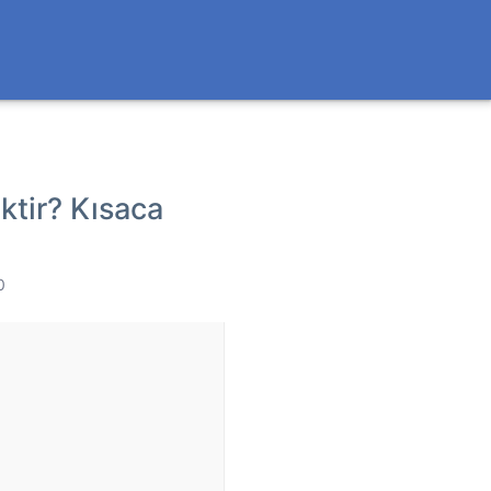
tir? Kısaca
0