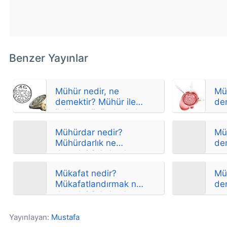
Benzer Yayınlar
Mühür nedir, ne
Mü
demektir? Mühür ile
de
ilgili atasözü, deyimler
ve anlamları
Mühürdar nedir?
Müj
Mühürdarlık ne
de
demektir? Anlamları
Mükafat nedir?
Mü
Mükafatlandırmak ne
de
demektir? Anlamları
Yayınlayan:
Mustafa