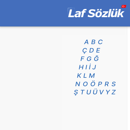
A
B
C
Ç
D
E
F
G
Ğ
H
I
İ
J
K
L
M
N
O
Ö
P
R
S
Ş
T
U
Ü
V
Y
Z