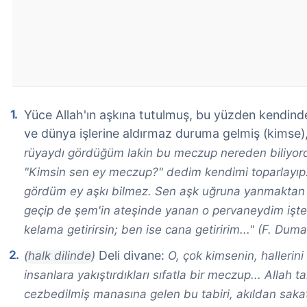
Yüce Allah'ın aşkına tutulmuş, bu yüzden kendin
ve dünya işlerine aldırmaz duruma gelmiş (kimse)
rüyaydı gördüğüm lakin bu meczup nereden biliyo
"Kimsin sen ey meczup?" dedim kendimi toparlayıp
gördüm ey aşkı bilmez. Sen aşk uğruna yanmaktan
geçip de şem'in ateşinde yanan o pervaneydim işte
kelama getirirsin; ben ise cana getiririm..." (F. Dum
Deli divane:
(halk dilinde)
O, çok kimsenin, hallerini
insanlara yakıştırdıkları sıfatla bir meczup... Allah t
cezbedilmiş manasına gelen bu tabiri, akıldan saka