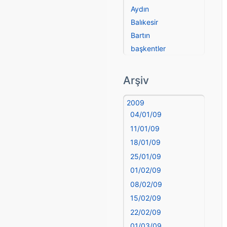
Aydın
Balıkesir
Bartın
başkentler
Batman
Bayburt
Arşiv
Bilecik
Bingöl
2009
04/01/09
Bitlis
Bolu
11/01/09
Burdur
18/01/09
Bursa
25/01/09
Çanakkale
01/02/09
Çankırı
08/02/09
Çorum
15/02/09
Denizli
22/02/09
deyim
01/03/09