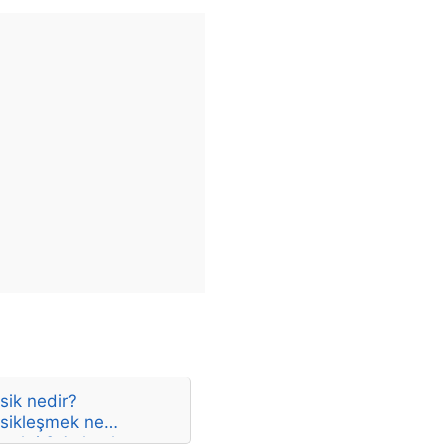
sik nedir?
asikleşmek ne
mektir? Anlamları