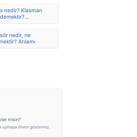
as nedir? Klasman
 demektir?
amları
sör nedir, ne
mektir? Anlamı
ter misin?
ara uymaya önem gösteriniz.