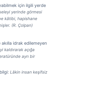
abilmek için ilgili yerde
seleyi yerinde görmesi
be kâtibi, hapishane
işler. (R. Çolpan)
e akılla idrak edilemeyen
yi kaldırarak açığa
eratüründe ayrı bir
ilgi:
Lâkin insan keşifsiz