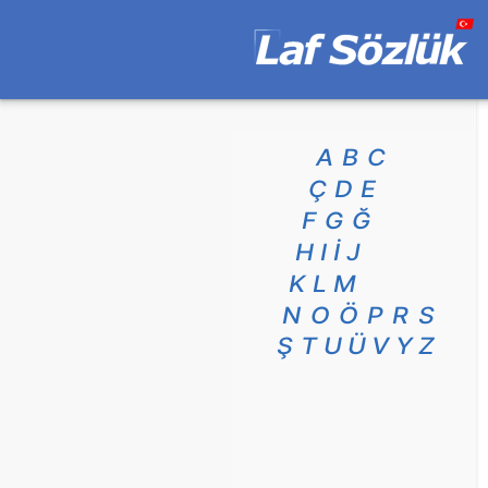
A
B
C
Ç
D
E
F
G
Ğ
H
I
İ
J
K
L
M
N
O
Ö
P
R
S
Ş
T
U
Ü
V
Y
Z