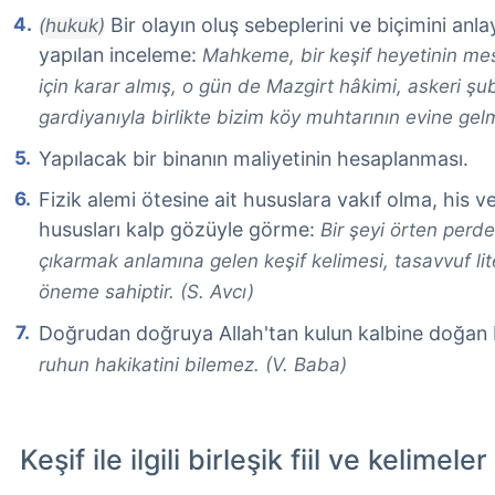
Bir olayın oluş sebeplerini ve biçimini anlay
(hukuk)
yapılan inceleme:
Mahkeme, bir keşif heyetinin me
için karar almış, o gün de Mazgirt hâkimi, askeri şu
gardiyanıyla birlikte bizim köy muhtarının evine gelm
Yapılacak bir binanın maliyetinin hesaplanması.
Fizik alemi ötesine ait hususlara vakıf olma, his v
hususları kalp gözüyle görme:
Bir şeyi örten perde
çıkarmak anlamına gelen keşif kelimesi, tasavvuf lit
öneme sahiptir. (S. Avcı)
Doğrudan doğruya Allah'tan kulun kalbine doğan b
ruhun hakikatini bilemez. (V. Baba)
Keşif ile ilgili birleşik fiil ve kelimeler