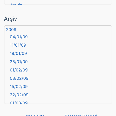
Artvin
atasözü
Arşiv
Aydın
2009
Balıkesir
04/01/09
Bartın
11/01/09
başkentler
18/01/09
Batman
25/01/09
Bayburt
01/02/09
Bilecik
08/02/09
Bingöl
15/02/09
Bitlis
22/02/09
Bolu
01/03/09
Burdur
08/03/09
Bursa