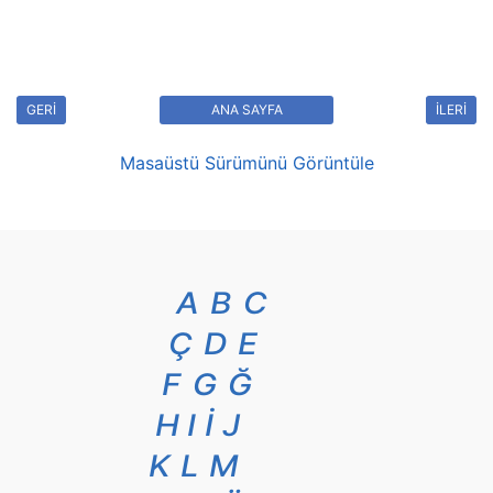
GERİ
ANA SAYFA
İLERİ
Masaüstü Sürümünü Görüntüle
A
B
C
Ç
D
E
F
G
Ğ
H
I
İ
J
K
L
M