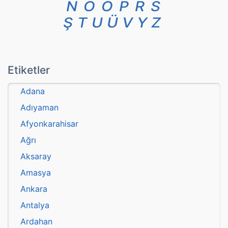
N
O
Ö
P
R
S
Ş
T
U
Ü
V
Y
Z
Etiketler
Adana
Adıyaman
Afyonkarahisar
Ağrı
Aksaray
Amasya
Ankara
Antalya
Ardahan