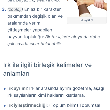
Beyaz ırk, siyah ırk vb.
En az bir karakter
(zooloji)
bakımından değişik olan ve
Irk eşitliği
aralarında verimli
çiftleşmeler yapabilen
hayvan topluluğu:
Bir tür içinde bir ya da daha
çok sayıda ırklar bulunabilir.
Irk ile ilgili birleşik kelimeler ve
anlamları
Irk ayrımı
: Irklar arasında ayrım gözetme, aşağı
ırk sayılanların kimi haklarını kısıtlama.
Irk iyileştirmeciliği
: (Toplum bilim) Toplumsal