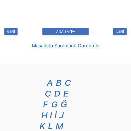
GERİ
ANA SAYFA
İLERİ
Masaüstü Sürümünü Görüntüle
A
B
C
Ç
D
E
F
G
Ğ
H
I
İ
J
K
L
M