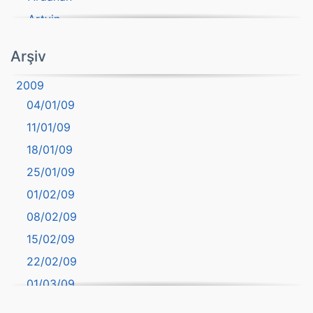
Artvin
atasözü
Arşiv
Aydın
2009
Balıkesir
04/01/09
Bartın
11/01/09
başkentler
18/01/09
Batman
25/01/09
Bayburt
01/02/09
Bilecik
08/02/09
Bingöl
15/02/09
Bitlis
22/02/09
Bolu
01/03/09
Burdur
08/03/09
Bursa