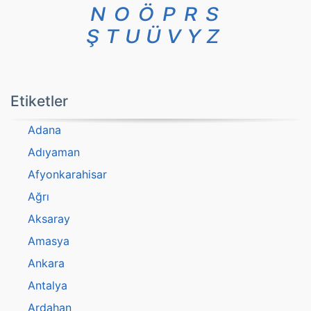
N
O
Ö
P
R
S
Ş
T
U
Ü
V
Y
Z
Etiketler
Adana
Adıyaman
Afyonkarahisar
Ağrı
Aksaray
Amasya
Ankara
Antalya
Ardahan