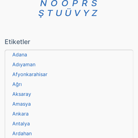
N
O
Ö
P
R
S
Ş
T
U
Ü
V
Y
Z
Etiketler
Adana
Adıyaman
Afyonkarahisar
Ağrı
Aksaray
Amasya
Ankara
Antalya
Ardahan