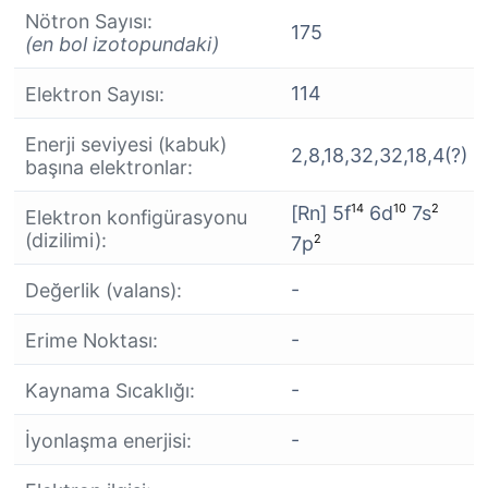
Nötron Sayısı:
175
(en bol izotopundaki)
114
Elektron Sayısı:
Enerji seviyesi (kabuk)
2,8,18,32,32,18,4(?)
başına elektronlar:
14
10
2
[Rn] 5f
6d
7s
Elektron konfigürasyonu
(dizilimi):
2
7p
-
Değerlik (valans):
-
Erime Noktası:
-
Kaynama Sıcaklığı:
-
İyonlaşma enerjisi: