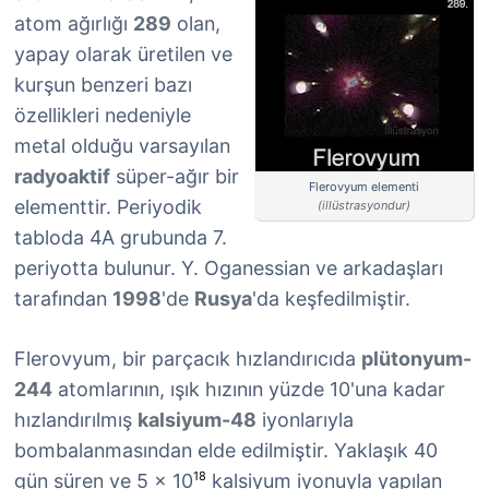
atom ağırlığı
289
olan,
yapay olarak üretilen ve
kurşun benzeri bazı
özellikleri nedeniyle
metal olduğu varsayılan
radyoaktif
süper-ağır bir
Flerovyum elementi
elementtir. Periyodik
(illüstrasyondur)
tabloda 4A grubunda 7.
periyotta bulunur. Y. Oganessian ve arkadaşları
tarafından
1998
'de
Rusya
'da keşfedilmiştir.
Flerovyum, bir parçacık hızlandırıcıda
plütonyum-
244
atomlarının, ışık hızının yüzde 10'una kadar
hızlandırılmış
kalsiyum-48
iyonlarıyla
bombalanmasından elde edilmiştir. Yaklaşık 40
18
gün süren ve 5 × 10
kalsiyum iyonuyla yapılan