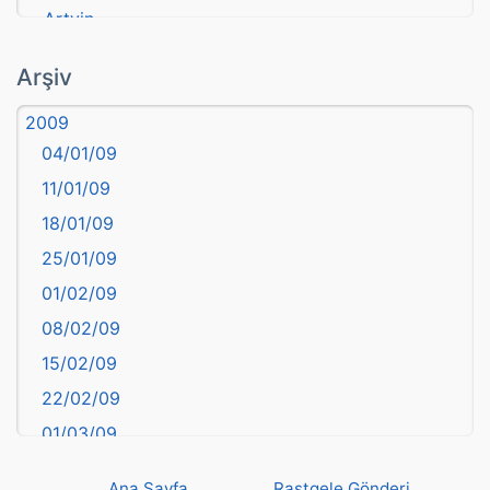
Artvin
atasözü
Arşiv
Aydın
2009
Balıkesir
04/01/09
Bartın
11/01/09
başkentler
18/01/09
Batman
25/01/09
Bayburt
01/02/09
Bilecik
08/02/09
Bingöl
15/02/09
Bitlis
22/02/09
Bolu
01/03/09
Burdur
08/03/09
Bursa
Ana Sayfa
Rastgele Gönderi