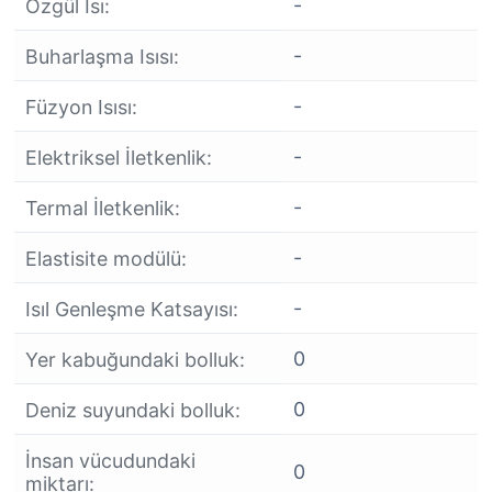
-
Özgül Isı:
-
Buharlaşma Isısı:
-
Füzyon Isısı:
-
Elektriksel İletkenlik:
-
Termal İletkenlik:
-
Elastisite modülü:
-
Isıl Genleşme Katsayısı:
0
Yer kabuğundaki bolluk:
0
Deniz suyundaki bolluk:
İnsan vücudundaki
0
miktarı: