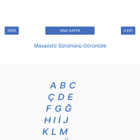
GERİ
ANA SAYFA
İLERİ
Masaüstü Sürümünü Görüntüle
A
B
C
Ç
D
E
F
G
Ğ
H
I
İ
J
K
L
M