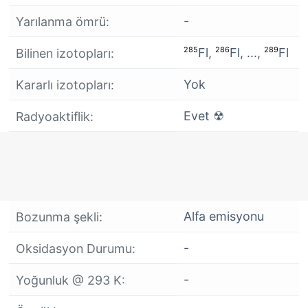
-
Yarılanma ömrü:
285
286
289
Fl,
Fl, ...,
Fl
Bilinen izotopları:
Yok
Kararlı izotopları:
Evet
Radyoaktiflik:
☢
Alfa emisyonu
Bozunma şekli:
-
Oksidasyon Durumu:
-
Yoğunluk @ 293 K: