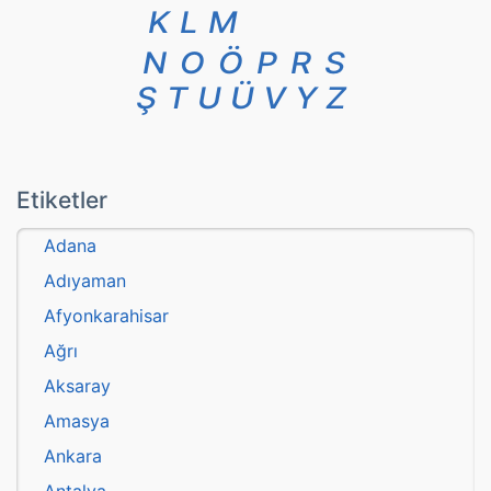
K
L
M
N
O
Ö
P
R
S
Ş
T
U
Ü
V
Y
Z
Etiketler
Adana
Adıyaman
Afyonkarahisar
Ağrı
Aksaray
Amasya
Ankara
Antalya