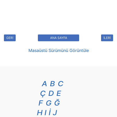
GERİ
ANA SAYFA
İLERİ
Masaüstü Sürümünü Görüntüle
A
B
C
Ç
D
E
F
G
Ğ
H
I
İ
J