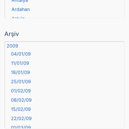
Ardahan
Artvin
atasözü
Arşiv
Aydın
2009
Balıkesir
04/01/09
Bartın
11/01/09
başkentler
18/01/09
Batman
25/01/09
Bayburt
01/02/09
Bilecik
08/02/09
Bingöl
15/02/09
Bitlis
22/02/09
Bolu
01/03/09
Burdur