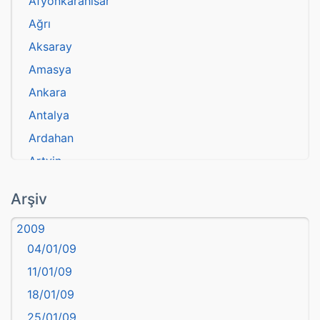
Afyonkarahisar
Ağrı
Aksaray
Amasya
Ankara
Antalya
Ardahan
Artvin
atasözü
Arşiv
Aydın
2009
Balıkesir
04/01/09
Bartın
11/01/09
başkentler
18/01/09
Batman
25/01/09