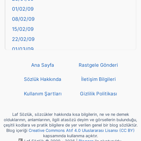
Bayburt
01/02/09
Bilecik
08/02/09
Bingöl
15/02/09
Bitlis
22/02/09
Bolu
01/03/09
Burdur
08/03/09
Bursa
Ana Sayfa
Rastgele Gönderi
15/03/09
Çanakkale
22/03/09
Sözlük Hakkında
İletişim Bilgileri
Çankırı
29/03/09
Çorum
Kullanım Şartları
Gizlilik Politikası
05/04/09
Denizli
12/04/09
deyim
Laf Sözlük, sözcükler hakkında kısa bilgilerin, ne ve ne demek
19/04/09
olduklarının, anlamlarının, ilgili atasözü deyim ve görsellerin bulunduğu,
Diyarbakır
çeşitli kodlara ve pratik bilgilere de yer verilen genel bir blog sözlüktür.
26/04/09
Blog içeriği
Creative Commons Atıf 4.0 Uluslararası Lisansı (CC BY)
Dünya Haritasında Türkiye
kapsamında kullanıma açıktır.
03/05/09