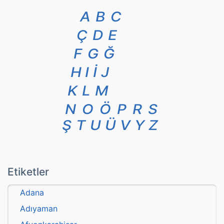
A
B
C
Ç
D
E
F
G
Ğ
H
I
İ
J
K
L
M
N
O
Ö
P
R
S
Ş
T
U
Ü
V
Y
Z
Etiketler
Adana
Adıyaman