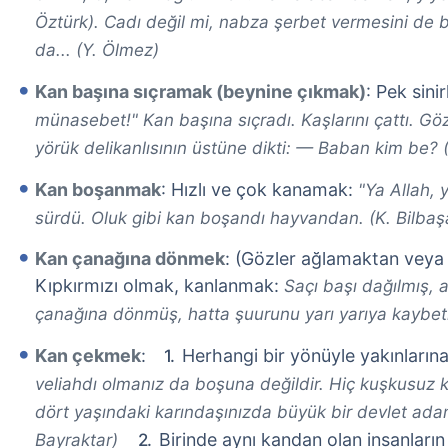
Öztürk). Cadı değil mi, nabza şerbet vermesini de b
da... (Y. Ölmez)
Kan başına sıçramak (beynine çıkmak)
: Pek sin
münasebet!" Kan başına sıçradı. Kaşlarını çattı. Gözl
yörük delikanlısının üstüne dikti: — Baban kim be? (
Kan boşanmak
: Hızlı ve çok kanamak:
"Ya Allah, 
sürdü. Oluk gibi kan boşandı hayvandan. (K. Bilbaş
Kan çanağına dönmek
: (Gözler ağlamaktan veya 
Kıpkırmızı olmak, kanlanmak:
Saçı başı dağılmış, 
çanağına dönmüş, hatta şuurunu yarı yarıya kaybetm
Kan çekmek
:
Herhangi bir yönüyle yakınları
veliahdı olmanız da boşuna değildir. Hiç kuşkusuz 
dört yaşındaki karındaşınızda büyük bir devlet adam
Birinde aynı kandan olan insanları
Bayraktar)