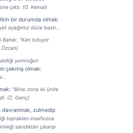
ine çıktı. (O. Kemal)
bitkin bir durumda olmak:
yet ayağımız düze bastı...
di Bahar. "Kan tutuyor
. Özcan)
yediği yumruğun
ntı çekmiş olmak:
...
ırmak:
"Birisi zorla iki ünite
di. (Z. Genç)
 davranmak, zulmedip
ği toprakları insafsızca
mleği sandıktan çıkarıp