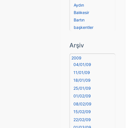
Aydın
Balıkesir
Bartın
başkentler
Batman
Bayburt
Arşiv
Bilecik
Bingöl
2009
04/01/09
Bitlis
Bolu
11/01/09
Burdur
18/01/09
Bursa
25/01/09
Çanakkale
01/02/09
Çankırı
08/02/09
Çorum
15/02/09
Denizli
22/02/09
deyim
01/03/09