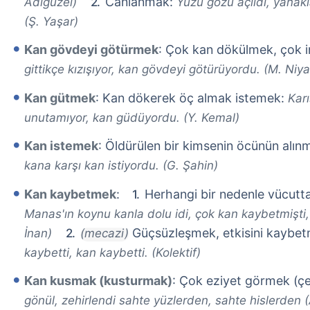
Canlanmak:
Adıgüzel)
Yüzü gözü açıldı, yanak
(Ş. Yaşar)
Kan gövdeyi götürmek
: Çok kan dökülmek, çok 
gittikçe kızışıyor, kan gövdeyi götürüyordu. (M. Niya
Kan gütmek
: Kan dökerek öç almak istemek:
Kar
unutamıyor, kan güdüyordu. (Y. Kemal)
Kan istemek
: Öldürülen bir kimsenin öcünün alın
kana karşı kan istiyordu. (G. Şahin)
Kan kaybetmek
:
Herhangi bir nedenle vücutt
Manas'ın koynu kanla dolu idi, çok kan kaybetmişti
Güçsüzleşmek, etkisini kaybe
İnan)
(mecazi)
kaybetti, kan kaybetti. (Kolektif)
Kan kusmak (kusturmak)
: Çok eziyet görmek (ç
gönül, zehirlendi sahte yüzlerden, sahte hislerden (