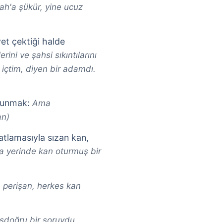
lah'a şükür, yine ucuz
yet çektiği halde
rini ve şahsi sıkıntılarını
 içtim, diyen bir adamdı.
ulunmak:
Ama
an)
atlamasıyla sızan kan,
a yerinde kan oturmuş bir
 perişan, herkes kan
sdoğru bir soruydu