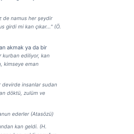
z de namus her şeydir
 girdi mi kan çıkar..." (Ö.
kan akmak ya da bir
 kurban ediliyor, kan
tı, kimseye eman
 devirde insanlar sudan
 kan döktü, zulüm ve
nun ederler (Atasözü)
zından kan geldi. (H.