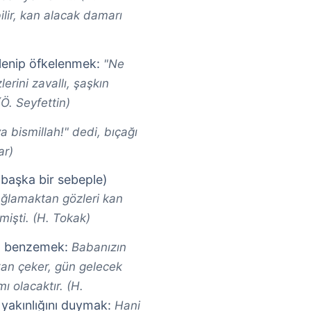
ilir, kan alacak damarı
irlenip öfkelenmek:
"Ne
erini zavallı, şaşkın
Ö. Seyfettin)
ya bismillah!" dedi, bıçağı
ar)
başka bir sebeple)
ağlamaktan gözleri kan
işti. (H. Tokak)
na benzemek:
Babanızın
kan çeker, gün gelecek
ı olacaktır. (H.
n yakınlığını duymak:
Hani