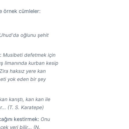
ve örnek cümleler:
Uhud'da oğlunu şehit
k:
Musibeti defetmek için
rış limanında kurban kesip
Zira haksız yere kan
eti yok eden bir şey
an karıştı, kan kan ile
... (T. S. Karatepe)
cağını kestirmek:
Onu
k yeri bilir... (N.