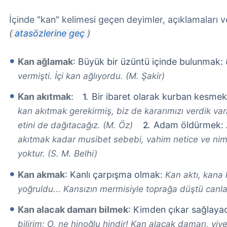
İçinde "kan" kelimesi geçen deyimler, açıklamaları 
(
atasözlerine geç
)
Kan ağlamak
: Büyük bir üzüntü içinde bulunmak:
vermişti. İçi kan ağlıyordu. (M. Şakir)
Kan akıtmak
:
Bir ibaret olarak kurban kesme
kan akıtmak gerekirmiş, biz de kararımızı verdik va
Adam öldürmek:
etini de dağıtacağız. (M. Öz)
akıtmak kadar musibet sebebi, vahim netice ve nim
yoktur. (S. M. Belhi)
Kan akmak
: Kanlı çarpışma olmak:
Kan aktı, kana k
yoğruldu... Kansızın mermisiyle toprağa düştü canlar
Kan alacak damarı bilmek
: Kimden çıkar sağlaya
bilirim; O, ne hinoğlu hindir! Kan alacak damarı, yiyece