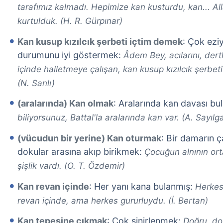
tarafımız kalmadı. Hepimize kan kusturdu, kan... Al
kurtulduk. (H. R. Gürpınar)
Kan kusup kızılcık şerbeti içtim demek
: Çok ezi
durumunu iyi göstermek:
Âdem Bey, acılarını, dertle
içinde halletmeye çalışan, kan kusup kızılcık şerbeti
(N. Sanlı)
(aralarında) Kan olmak
: Aralarında kan davası b
biliyorsunuz, Battal'la aralarında kan var. (A. Sayılg
(vücudun bir yerine) Kan oturmak
: Bir damarın ç
dokular arasına akıp birikmek:
Çocuğun alnının ort
şişlik vardı. (O. T. Özdemir)
Kan revan içinde
: Her yanı kana bulanmış:
Herkes
revan içinde, ama herkes gururluydu. (İ. Bertan)
Kan tepesine çıkmak
: Çok sinirlenmek:
Doğru, do