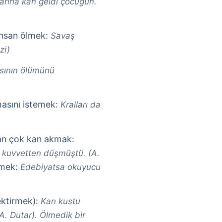
larına kan geldi çocuğun.
insan ölmek:
Savaş
zi)
ısının ölümünü
masını istemek:
Kralları da
an çok kan akmak:
, kuvvetten düşmüştü. (A.
tmek:
Edebiyatsa okuyucu
ektirmek):
Kan kustu
A. Dutar). Ölmedik bir