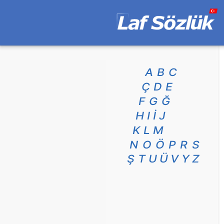
A
B
C
Ç
D
E
F
G
Ğ
H
I
İ
J
K
L
M
N
O
Ö
P
R
S
Ş
T
U
Ü
V
Y
Z