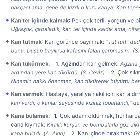
hakçası ama, gene de kızdı o kuru karıya. Kan tepes
Kan ter içinde kalmak
: Pek çok terli, yorgun ve 
Uğraştık, çabaladık, kan ter içinde kaldık ama, niha
Kan tutmak
: Kan görünce bayılmak:
"Tut tut!" de
bunu. Düşüp bayılırsa kafasını falan çarpmasın." (S
Kan tükürmek
:
Ağzından kan gelmek:
Ağzına 
Çok sıkı
ardından yere kan tükürdü. (Ş. Ceviz)
Ninemin hakkı ödenmez, kan tükürerek büyüttü beni
Kan vermek
: Hastaya, yaralıya nakil için kan ald
kan verdi, o kanlar sayesinde kızınız toparlandı," de
Kana bulamak
:
Çok adam öldürmek, hunharca
cana kıymak:
Kiralık kurşun ve bombalarla göz dikti
Kan içinde bırakmak:
kana buladı. (A. Akın)
Gö