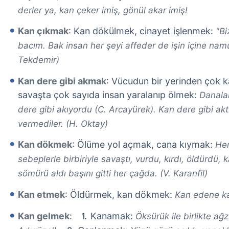
derler ya, kan çeker imiş, gönül akar imiş!
Kan çıkmak
: Kan dökülmek, cinayet işlenmek:
"Bi
bacım. Bak insan her şeyi affeder de işin içine namus
Tekdemir)
Kan dere gibi akmak
: Vücudun bir yerinden çok 
savaşta çok sayıda insan yaralanıp ölmek:
Danalar
dere gibi akıyordu (C. Arcayürek). Kan dere gibi ak
vermediler. (H. Oktay)
Kan dökmek
: Ölüme yol açmak, cana kıymak:
Her
sebeplerle birbiriyle savaştı, vurdu, kırdı, öldürdü,
sömürü aldı başını gitti her çağda. (V. Karanfil)
Kan etmek
: Öldürmek, kan dökmek:
Kan edene ka
Kan gelmek
:
Kanamak:
Öksürük ile birlikte ağ