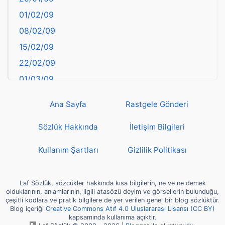
Bayburt
01/02/09
Bilecik
08/02/09
Bingöl
15/02/09
Bitlis
22/02/09
Bolu
01/03/09
Burdur
08/03/09
Bursa
Ana Sayfa
Rastgele Gönderi
15/03/09
Çanakkale
22/03/09
Sözlük Hakkında
İletişim Bilgileri
Çankırı
29/03/09
Çorum
Kullanım Şartları
Gizlilik Politikası
05/04/09
Denizli
12/04/09
deyim
Laf Sözlük, sözcükler hakkında kısa bilgilerin, ne ve ne demek
19/04/09
olduklarının, anlamlarının, ilgili atasözü deyim ve görsellerin bulunduğu,
Diyarbakır
çeşitli kodlara ve pratik bilgilere de yer verilen genel bir blog sözlüktür.
26/04/09
Blog içeriği
Creative Commons Atıf 4.0 Uluslararası Lisansı (CC BY)
Dünya Haritasında Türkiye
kapsamında kullanıma açıktır.
03/05/09