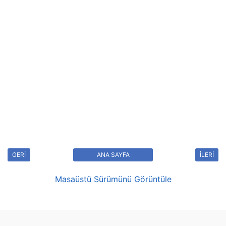
GERİ
ANA SAYFA
İLERİ
Masaüstü Sürümünü Görüntüle