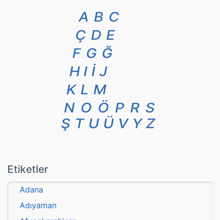
A
B
C
Ç
D
E
F
G
Ğ
H
I
İ
J
K
L
M
N
O
Ö
P
R
S
Ş
T
U
Ü
V
Y
Z
Etiketler
Adana
Adıyaman