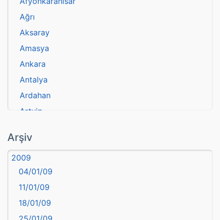
Afyonkarahisar
Ağrı
Aksaray
Amasya
Ankara
Antalya
Ardahan
Artvin
atasözü
Arşiv
Aydın
2009
Balıkesir
04/01/09
Bartın
11/01/09
başkentler
18/01/09
Batman
25/01/09