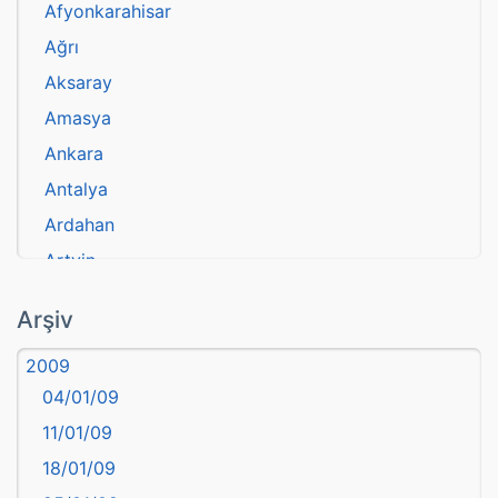
Afyonkarahisar
Ağrı
Aksaray
Amasya
Ankara
Antalya
Ardahan
Artvin
atasözü
Arşiv
Aydın
2009
Balıkesir
04/01/09
Bartın
11/01/09
başkentler
18/01/09
Batman