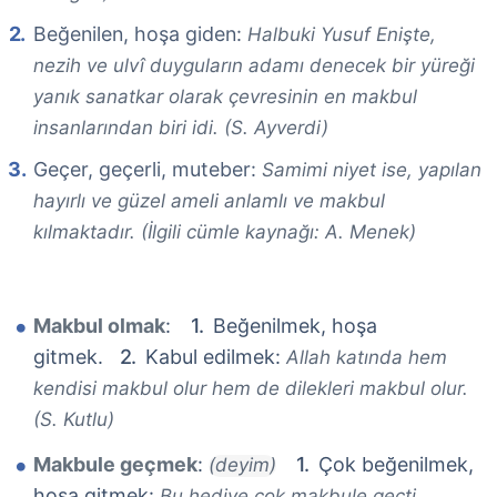
Beğenilen, hoşa giden:
Halbuki Yusuf Enişte,
nezih ve ulvî duyguların adamı denecek bir yüreği
yanık sanatkar olarak çevresinin en makbul
insanlarından biri idi. (S. Ayverdi)
Geçer, geçerli, muteber:
Samimi niyet ise, yapılan
hayırlı ve güzel ameli anlamlı ve makbul
kılmaktadır. (İlgili cümle kaynağı: A. Menek)
Makbul olmak
:
Beğenilmek, hoşa
gitmek.
Kabul edilmek:
Allah katında hem
kendisi makbul olur hem de dilekleri makbul olur.
(S. Kutlu)
Makbule geçmek
:
Çok beğenilmek,
(deyim)
hoşa gitmek:
Bu hediye çok makbule geçti.