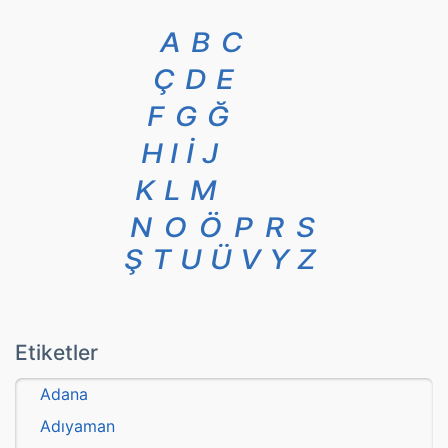
A
B
C
Ç
D
E
F
G
Ğ
H
I
İ
J
K
L
M
N
O
Ö
P
R
S
Ş
T
U
Ü
V
Y
Z
Etiketler
Adana
Adıyaman