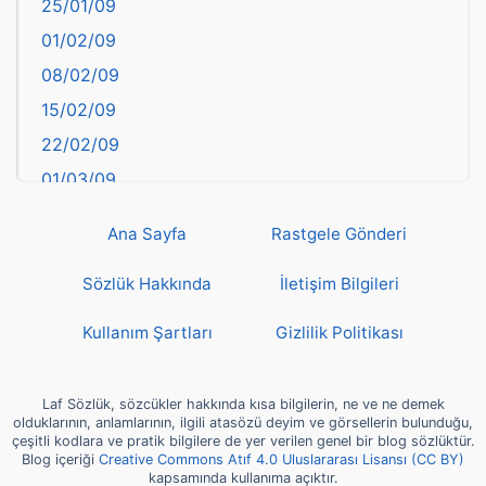
25/01/09
Bayburt
01/02/09
Bilecik
08/02/09
Bingöl
15/02/09
Bitlis
22/02/09
Bolu
01/03/09
Burdur
08/03/09
Bursa
Ana Sayfa
Rastgele Gönderi
15/03/09
Çanakkale
22/03/09
Sözlük Hakkında
İletişim Bilgileri
Çankırı
29/03/09
Çorum
Kullanım Şartları
Gizlilik Politikası
05/04/09
Denizli
12/04/09
deyim
Laf Sözlük, sözcükler hakkında kısa bilgilerin, ne ve ne demek
19/04/09
olduklarının, anlamlarının, ilgili atasözü deyim ve görsellerin bulunduğu,
Diyarbakır
çeşitli kodlara ve pratik bilgilere de yer verilen genel bir blog sözlüktür.
26/04/09
Blog içeriği
Creative Commons Atıf 4.0 Uluslararası Lisansı (CC BY)
Dünya Haritasında Türkiye
kapsamında kullanıma açıktır.