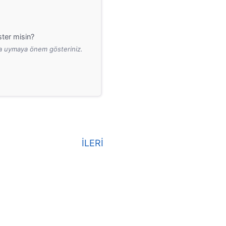
ter misin?
ara uymaya önem gösteriniz.
İLERİ