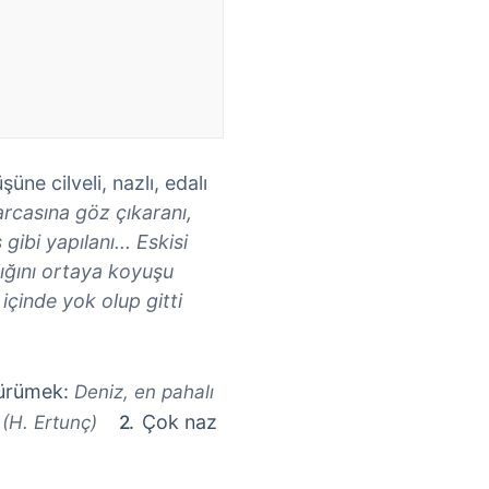
e cilveli, nazlı, edalı
arcasına göz çıkaranı,
ibi yapılanı... Eskisi
lığını ortaya koyuşu
 içinde yok olup gitti
yürümek:
Deniz, en pahalı
Çok naz
. (H. Ertunç)