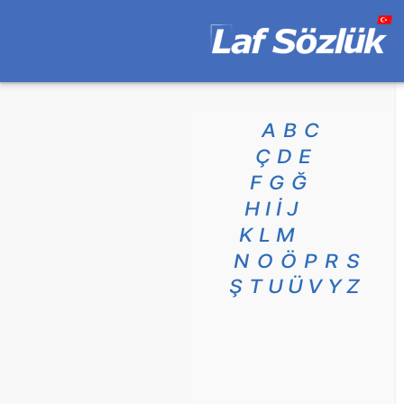
A
B
C
Ç
D
E
F
G
Ğ
H
I
İ
J
K
L
M
N
O
Ö
P
R
S
Ş
T
U
Ü
V
Y
Z