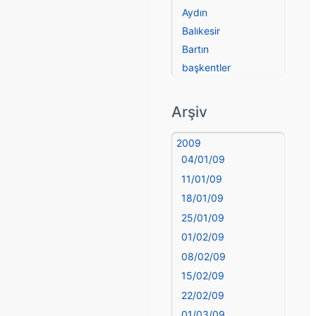
Aydın
Balıkesir
Bartın
başkentler
Batman
Bayburt
Arşiv
Bilecik
Bingöl
2009
04/01/09
Bitlis
Bolu
11/01/09
Burdur
18/01/09
Bursa
25/01/09
Çanakkale
01/02/09
Çankırı
08/02/09
Çorum
15/02/09
Denizli
22/02/09
deyim
01/03/09