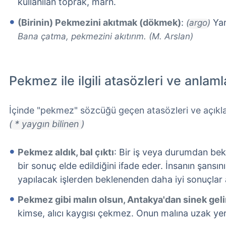
kullanılan toprak, marn.
(Birinin) Pekmezini akıtmak (dökmek)
:
Yar
(argo)
Bana çatma, pekmezini akıtırım. (M. Arslan)
Pekmez ile ilgili atasözleri ve anlaml
İçinde "pekmez" sözcüğü geçen atasözleri ve açıkla
( * yaygın bilinen )
Pekmez aldık, bal çıktı
: Bir iş veya durumdan be
bir sonuç elde edildiğini ifade eder. İnsanın şansı
yapılacak işlerden beklenenden daha iyi sonuçlar al
Pekmez gibi malın olsun, Antakya'dan sinek geli
kimse, alıcı kaygısı çekmez. Onun malına uzak yerle