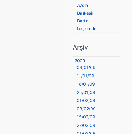
Aydın
Balıkesir
Bartın
başkentler
Batman
Bayburt
Arşiv
Bilecik
Bingöl
2009
04/01/09
Bitlis
Bolu
11/01/09
Burdur
18/01/09
Bursa
25/01/09
Çanakkale
01/02/09
Çankırı
08/02/09
Çorum
15/02/09
Denizli
22/02/09
deyim
01/03/09