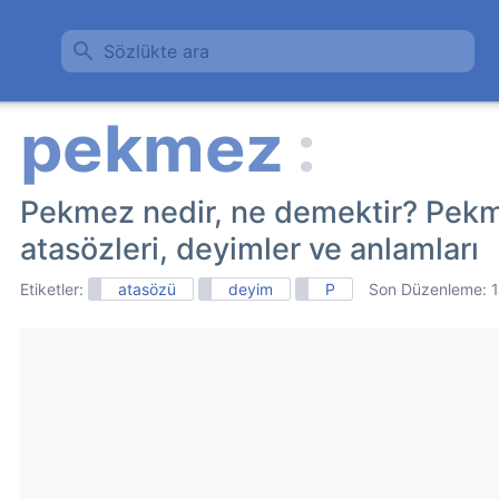
Sözlükte ara
Pekmez nedir, ne demektir? Pekmez
atasözleri, deyimler ve anlamları
Etiketler:
atasözü
deyim
P
Son Düzenleme: