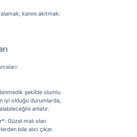
alamak, kanını akıtmak:
arı
maları:
klenmedik şekilde olumlu
nın iyi olduğu durumlarda,
abileceğini anlatır.
r*
: Güzel malı olan
rden bile alıcı çıkar.