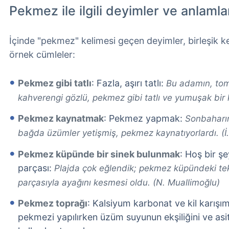
Pekmez ile ilgili deyimler ve anlamla
İçinde "pekmez" kelimesi geçen deyimler, birleşik ke
örnek cümleler:
Pekmez gibi tatlı
: Fazla, aşırı tatlı:
Bu adamın, tomb
kahverengi gözlü, pekmez gibi tatlı ve yumuşak bir k
Pekmez kaynatmak
: Pekmez yapmak:
Sonbaharın
bağda üzümler yetişmiş, pekmez kaynatıyorlardı. (İ.
Pekmez küpünde bir sinek bulunmak
: Hoş bir ş
parçası:
Plajda çok eğlendik; pekmez küpündeki tek
parçasıyla ayağını kesmesi oldu. (N. Muallimoğlu)
Pekmez toprağı
: Kalsiyum karbonat ve kil karış
pekmezi yapılırken üzüm suyunun ekşiliğini ve asitl