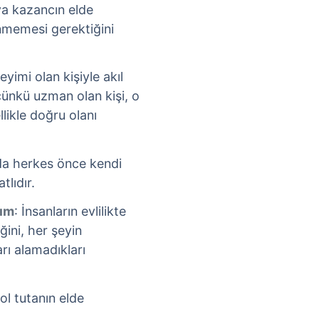
eya kazancın elde
nmemesi gerektiğini
eyimi olan kişiyle akıl
çünkü uzman olan kişi, o
likle doğru olanı
ında herkes önce kendi
tlıdır.
dım
: İnsanların evlilikte
ini, her şeyin
rı alamadıkları
yol tutanın elde