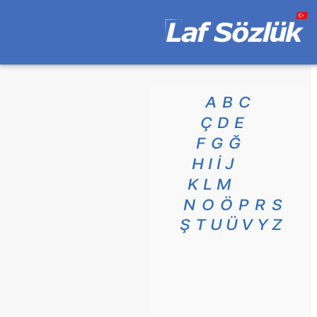
A
B
C
Ç
D
E
F
G
Ğ
H
I
İ
J
K
L
M
N
O
Ö
P
R
S
Ş
T
U
Ü
V
Y
Z