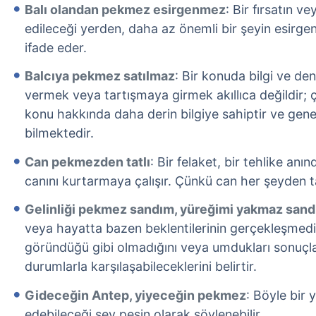
Balı olandan pekmez esirgenmez
: Bir fırsatın v
edileceği yerden, daha az önemli bir şeyin esirge
ifade eder.
Balcıya pekmez satılmaz
: Bir konuda bilgi ve den
vermek veya tartışmaya girmek akıllıca değildir; 
konu hakkında daha derin bilgiye sahiptir ve genel
bilmektedir.
Can pekmezden tatlı
: Bir felaket, bir tehlike an
canını kurtarmaya çalışır. Çünkü can her şeyden ta
Gelinliği pekmez sandım, yüreğimi yakmaz san
veya hayatta bazen beklentilerinin gerçekleşmediğ
göründüğü gibi olmadığını veya umdukları sonuçla
durumlarla karşılaşabileceklerini belirtir.
Gideceğin Antep, yiyeceğin pekmez
: Böyle bir 
edebileceği şey peşin olarak söylenebilir.