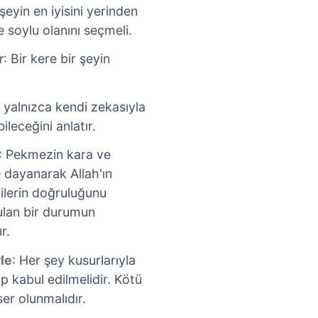
 şeyin en iyisini yerinden
 soylu olanını seçmeli.
r
: Bir kere bir şeyin
in yalnızca kendi zekasıyla
ileceğini anlatır.
: Pekmezin kara ve
e dayanarak Allah'ın
gilerin doğruluğunu
ulan bir durumun
r.
le
: Her şey kusurlarıyla
ip kabul edilmelidir. Kötü
er olunmalıdır.