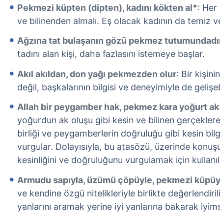
Pekmezi küpten (dipten), kadını kökten al*
: Her
ve bilinenden almalı. Eş olacak kadının da temiz ve
Ağzına tat bulaşanın gözü pekmez tutumundadı
tadını alan kişi, daha fazlasını istemeye başlar.
Akıl akıldan, don yağı pekmezden olur
: Bir kişin
değil, başkalarının bilgisi ve deneyimiyle de gelişeb
Allah bir peygamber hak, pekmez kara yoğurt ak
yoğurdun ak oluşu gibi kesin ve bilinen gerçekler
birliği ve peygamberlerin doğruluğu gibi kesin bil
vurgular. Dolayısıyla, bu atasözü, üzerinde konuş
kesinliğini ve doğruluğunu vurgulamak için kullanılı
Armudu sapıyla, üzümü çöpüyle, pekmezi küpüy
ve kendine özgü nitelikleriyle birlikte değerlendiril
yanlarını aramak yerine iyi yanlarına bakarak iyims