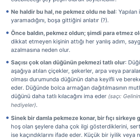
Ne haldir bu hal, ne pekmez oldu ne bal
: Yapılan i
yaramadığını, boşa gittiğini anlatır (?).
Önce baldın, pekmez oldun; şimdi para etmez o
dikkat etmeyen kişinin attığı her yanlış adım, sayg
azalmasına neden olur.
Saçısı çok olan düğünün pekmezi tatlı olur
: Düğ
aşağıya atılan çiçekler, şekerler, arpa veya paralar
olması durumunda düğünün daha keyifli ve bereket
eder. Düğünde bolca armağan dağıtılmasının mutlu
düğünü daha tatlı kılacağını ima eder
(saçı: Gelini
.
hediyeler)
Sinek bir damla pekmeze konar, bir fıçı sirkeye
hoş olan şeylere daha çok ilgi gösterdiklerini, ser
ise kaçındıklarını ifade eder. Küçük bir iyilik veya 