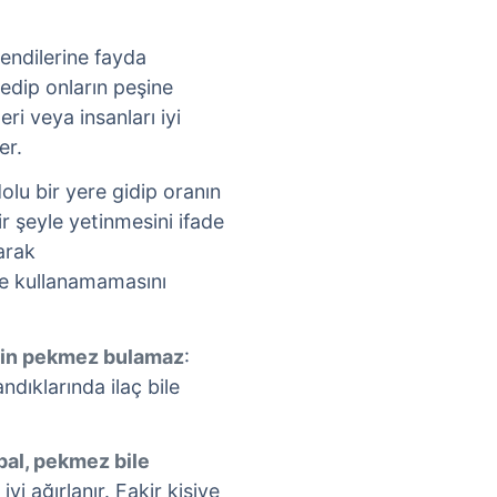
 kendilerine fayda
edip onların peşine
ri veya insanları iyi
er.
 dolu bir yere gidip oranın
r şeyle yetinmesini ifade
arak
ce kullanamamasını
için pekmez bulamaz
:
ndıklarında ilaç bile
 bal, pekmez bile
iyi ağırlanır. Fakir kişiye