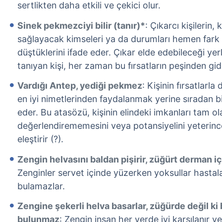
sertlikten daha etkili ve çekici olur.
Sinek pekmezciyi bilir (tanır)*
: Çıkarcı kişilerin,
sağlayacak kimseleri ya da durumları hemen fark 
düştüklerini ifade eder. Çıkar elde edebileceği yerle
tanıyan kişi, her zaman bu fırsatların peşinden gid
Vardığı Antep, yediği pekmez
: Kişinin fırsatlarla
en iyi nimetlerinden faydalanmak yerine sıradan bi
eder. Bu atasözü, kişinin elindeki imkanları tam ol
değerlendirememesini veya potansiyelini yeterin
eleştirir (?).
Zengin helvasını baldan pişirir, züğürt derman 
Zenginler servet içinde yüzerken yoksullar hastala
bulamazlar.
Zengine şekerli helva basarlar, züğürde değil ki
bulunmaz
: Zengin insan her yerde iyi karşılanır ve 