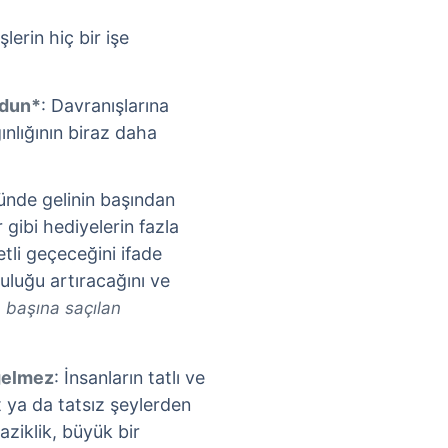
şlerin hiç bir işe
ldun*
: Davranışlarına
ınlığının biraz daha
ünde gelinin başından
 gibi hediyelerin fazla
li geçeceğini ifade
luğu artıracağını ve
n başına saçılan
 gelmez
: İnsanların tatlı ve
t ya da tatsız şeylerden
naziklik, büyük bir