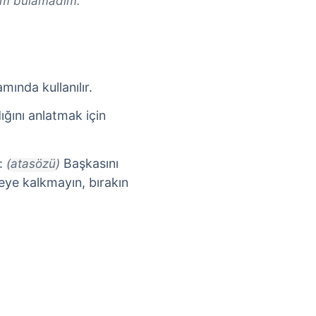
ilm bulamadım.
mında kullanılır.
ığını anlatmak için
:
Başkasını
(atasözü)
eye kalkmayın, bırakın