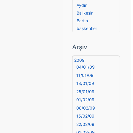
Aydın
Balıkesir
Bartın
başkentler
Batman
Bayburt
Arşiv
Bilecik
Bingöl
2009
04/01/09
Bitlis
Bolu
11/01/09
Burdur
18/01/09
Bursa
25/01/09
Çanakkale
01/02/09
Çankırı
08/02/09
Çorum
15/02/09
Denizli
22/02/09
deyim
01/03/09