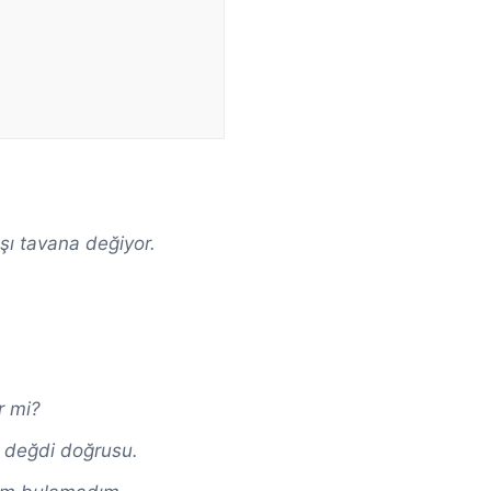
şı tavana değiyor.
r mi?
 değdi doğrusu.