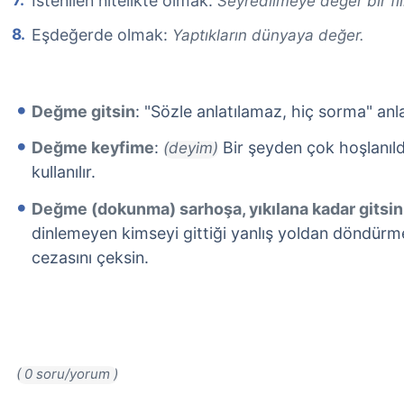
İstenilen nitelikte olmak:
Seyredilmeye değer bir f
Eşdeğerde olmak:
Yaptıkların dünyaya değer.
Değme gitsin
: "Sözle anlatılamaz, hiç sorma" anla
Değme keyfime
:
Bir şeyden çok hoşlanıld
(deyim)
kullanılır.
Değme (dokunma) sarhoşa, yıkılana kadar gitsin
dinlemeyen kimseyi gittiği yanlış yoldan döndürm
cezasını çeksin.
( 0 soru/yorum )