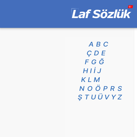
A
B
C
Ç
D
E
F
G
Ğ
H
I
İ
J
K
L
M
N
O
Ö
P
R
S
Ş
T
U
Ü
V
Y
Z