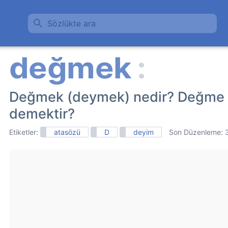
Sözlükte ara
Değmek (deymek) nedir? Değme 
demektir?
Etiketler:
atasözü
D
deyim
Son Düzenleme: