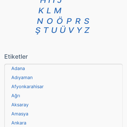
H
I
İ
J
K
L
M
N
O
Ö
P
R
S
Ş
T
U
Ü
V
Y
Z
Etiketler
Adana
Adıyaman
Afyonkarahisar
Ağrı
Aksaray
Amasya
Ankara