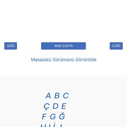
GERİ
ANA SAYFA
İLERİ
Masaüstü Sürümünü Görüntüle
A
B
C
Ç
D
E
F
G
Ğ