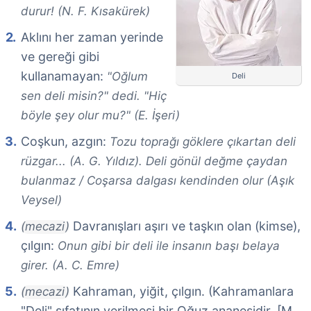
durur! (N. F. Kısakürek)
Aklını her zaman yerinde
ve gereği gibi
kullanamayan:
"Oğlum
Deli
sen deli misin?" dedi. "Hiç
böyle şey olur mu?" (E. İşeri)
Coşkun, azgın:
Tozu toprağı göklere çıkartan deli
rüzgar... (A. G. Yıldız). Deli gönül değme çaydan
bulanmaz / Coşarsa dalgası kendinden olur (Aşık
Veysel)
Davranışları aşırı ve taşkın olan (kimse),
(mecazi)
çılgın:
Onun gibi bir deli ile insanın başı belaya
girer. (A. C. Emre)
Kahraman, yiğit, çılgın. (Kahramanlara
(mecazi)
"Deli" sıfatının verilmesi bir Oğuz ananesidir. [M.