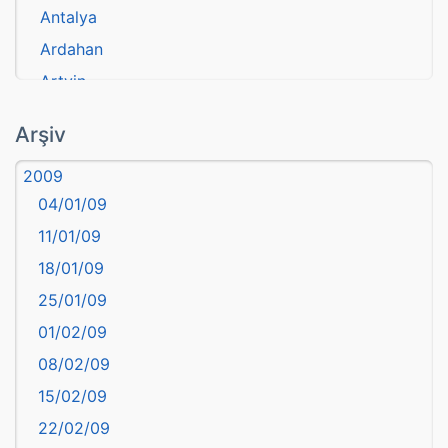
Antalya
Ardahan
Artvin
atasözü
Arşiv
Aydın
2009
Balıkesir
04/01/09
Bartın
11/01/09
başkentler
18/01/09
Batman
25/01/09
Bayburt
01/02/09
Bilecik
08/02/09
Bingöl
15/02/09
Bitlis
22/02/09
Bolu