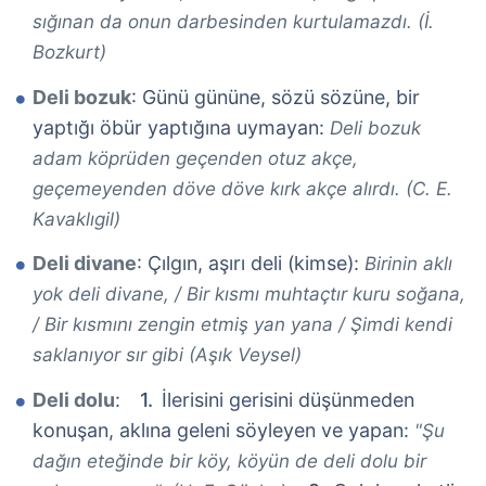
sığınan da onun darbesinden kurtulamazdı. (İ.
Bozkurt)
Deli bozuk
: Günü gününe, sözü sözüne, bir
yaptığı öbür yaptığına uymayan:
Deli bozuk
adam köprüden geçenden otuz akçe,
geçemeyenden döve döve kırk akçe alırdı. (C. E.
Kavaklıgil)
Deli divane
: Çılgın, aşırı deli (kimse):
Birinin aklı
yok deli divane, / Bir kısmı muhtaçtır kuru soğana,
/ Bir kısmını zengin etmiş yan yana / Şimdi kendi
saklanıyor sır gibi (Aşık Veysel)
Deli dolu
:
İlerisini gerisini düşünmeden
konuşan, aklına geleni söyleyen ve yapan:
"Şu
dağın eteğinde bir köy, köyün de deli dolu bir