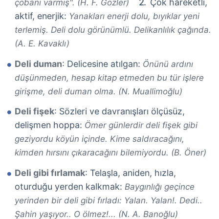
Çok hareketli,
çobanı varmış". (H. F. Gözler)
aktif, enerjik:
Yanakları enerji dolu, bıyıklar yeni
terlemiş. Deli dolu görünümlü. Delikanlılık çağında.
(A. E. Kavaklı)
Deli duman
: Delicesine atılgan:
Önünü ardını
düşünmeden, hesap kitap etmeden bu tür işlere
girişme, deli duman olma. (N. Muallimoğlu)
Deli fişek
: Sözleri ve davranışları ölçüsüz,
delişmen hoppa:
Ömer günlerdir deli fişek gibi
geziyordu köyün içinde. Kime saldıracağını,
kimden hırsını çıkaracağını bilemiyordu. (B. Öner)
Deli gibi fırlamak
: Telaşla, aniden, hızla,
oturduğu yerden kalkmak:
Baygınlığı geçince
yerinden bir deli gibi fırladı: Yalan. Yalan!. Dedi..
Şahin yaşıyor.. O ölmez!... (N. A. Banoğlu)