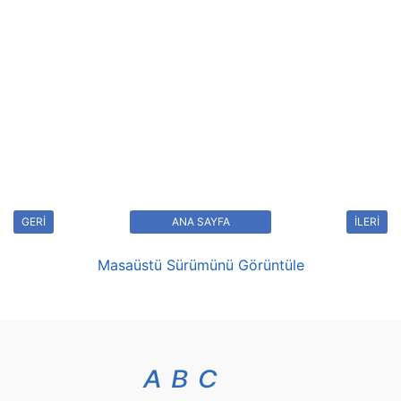
GERİ
ANA SAYFA
İLERİ
Masaüstü Sürümünü Görüntüle
A
B
C