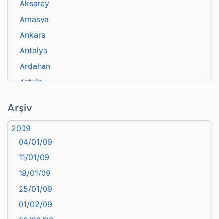
Aksaray
Amasya
Ankara
Antalya
Ardahan
Artvin
atasözü
Arşiv
Aydın
2009
Balıkesir
04/01/09
Bartın
11/01/09
başkentler
18/01/09
Batman
25/01/09
Bayburt
01/02/09
Bilecik