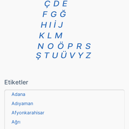
Ç
D
E
F
G
Ğ
H
I
İ
J
K
L
M
N
O
Ö
P
R
S
Ş
T
U
Ü
V
Y
Z
Etiketler
Adana
Adıyaman
Afyonkarahisar
Ağrı