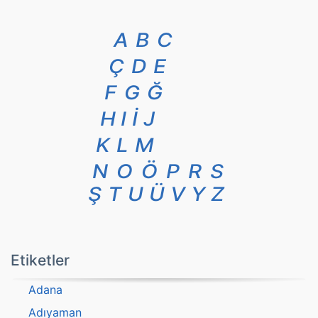
A
B
C
Ç
D
E
F
G
Ğ
H
I
İ
J
K
L
M
N
O
Ö
P
R
S
Ş
T
U
Ü
V
Y
Z
Etiketler
Adana
Adıyaman