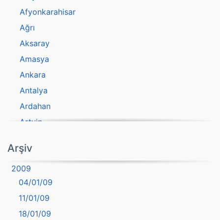
Afyonkarahisar
Ağrı
Aksaray
Amasya
Ankara
Antalya
Ardahan
Artvin
atasözü
Arşiv
Aydın
2009
Balıkesir
04/01/09
Bartın
11/01/09
başkentler
18/01/09
Batman