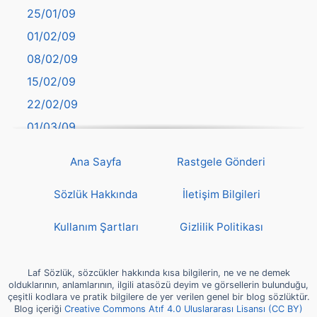
25/01/09
Bayburt
01/02/09
Bilecik
08/02/09
Bingöl
15/02/09
Bitlis
22/02/09
Bolu
01/03/09
Burdur
08/03/09
Bursa
Ana Sayfa
Rastgele Gönderi
15/03/09
Çanakkale
22/03/09
Sözlük Hakkında
İletişim Bilgileri
Çankırı
29/03/09
Çorum
Kullanım Şartları
Gizlilik Politikası
05/04/09
Denizli
12/04/09
deyim
Laf Sözlük, sözcükler hakkında kısa bilgilerin, ne ve ne demek
19/04/09
olduklarının, anlamlarının, ilgili atasözü deyim ve görsellerin bulunduğu,
Diyarbakır
çeşitli kodlara ve pratik bilgilere de yer verilen genel bir blog sözlüktür.
26/04/09
Blog içeriği
Creative Commons Atıf 4.0 Uluslararası Lisansı (CC BY)
Dünya Haritasında Türkiye