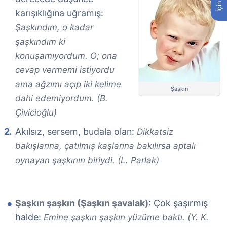
karışıklığına uğramış:
Şaşkındım, o kadar
şaşkındım ki
konuşamıyordum. O; ona
cevap vermemi istiyordu
ama ağzımı açıp iki kelime
Şaşkın
dahi edemiyordum. (B.
Çivicioğlu)
Akılsız, sersem, budala olan:
Dikkatsiz
bakışlarına, çatılmış kaşlarına bakılırsa aptalı
oynayan şaşkının biriydi. (L. Parlak)
Şaşkın şaşkın (Şaşkın şavalak)
: Çok şaşırmış
halde:
Emine şaşkın şaşkın yüzüme baktı. (Y. K.