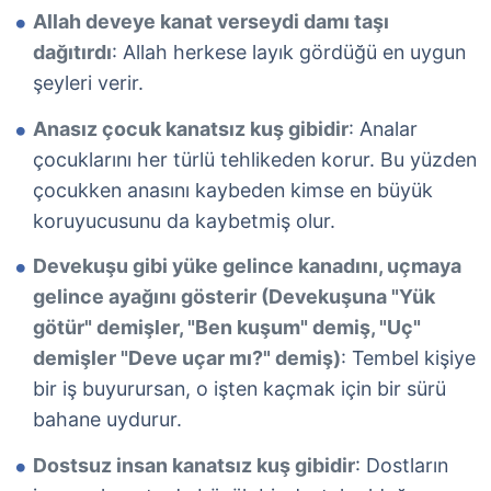
Allah deveye kanat verseydi damı taşı
dağıtırdı
: Allah herkese layık gördüğü en uygun
şeyleri verir.
Anasız çocuk kanatsız kuş gibidir
: Analar
çocuklarını her türlü tehlikeden korur. Bu yüzden
çocukken anasını kaybeden kimse en büyük
koruyucusunu da kaybetmiş olur.
Devekuşu gibi yüke gelince kanadını, uçmaya
gelince ayağını gösterir (Devekuşuna "Yük
götür" demişler, "Ben kuşum" demiş, "Uç"
demişler "Deve uçar mı?" demiş)
: Tembel kişiye
bir iş buyurursan, o işten kaçmak için bir sürü
bahane uydurur.
Dostsuz insan kanatsız kuş gibidir
: Dostların