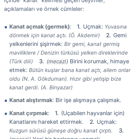
İçinde "kanat" kelimesi geçen deyimler,
açıklamaları ve örnek cümleler:
Kanat açmak (germek)
:
Uçmak:
Yuvasına
Gemi
dönmek için kanat açtı. (Ö. Akdemir)
yelkenlerini şişirmek:
Bir gemi, kanat germiş
maviliklere / Denizin türküsü yelken direklerinde
Birini korumak, himaye
(Türk dili)
(mecazi)
etmek:
Bütün kuşlar bana kanat açtı, ailem onlar
oldu (N. A. Gökduman). Hızır gibi yetişip bize
kanat gerdi. (A. Binyazar)
Kanat alıştırmak
: Bir işe alışmaya çalışmak.
Kanat çırpmak
:
(Uçabilen hayvanlar için)
Kanatlarını hareket ettirmek.
Uçmak:
Kuzgun sürüsü güneşe doğru kanat çırptı.