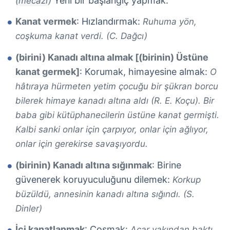
Yeni bir başlangıç yapmak.
(mecazi)
Kanat vermek
: Hızlandırmak:
Ruhuma yön,
coşkuma kanat verdi. (C. Dağcı)
(birini) Kanadı altına almak [(birinin) Üstüne
kanat germek]
: Korumak, himayesine almak:
O
hâtıraya hürmeten yetim çocuğu bir şükran borcu
bilerek himaye kanadı altına aldı (R. E. Koçu). Bir
baba gibi kütüphanecilerin üstüne kanat germişti.
Kalbi sanki onlar için çarpıyor, onlar için ağlıyor,
onlar için gerekirse savaşıyordu.
(birinin) Kanadı altına sığınmak
: Birine
güvenerek koruyuculuğunu dilemek:
Korkup
büzüldü, annesinin kanadı altına sığındı. (S.
Dinler)
İçi kanatlanmak
: Coşmak:
Acar yakından baktı