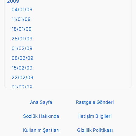
2009
Balıkesir
04/01/09
Bartın
11/01/09
başkentler
18/01/09
Batman
25/01/09
Bayburt
01/02/09
Bilecik
08/02/09
Bingöl
15/02/09
Bitlis
22/02/09
Bolu
01/03/09
Burdur
08/03/09
Bursa
Ana Sayfa
Rastgele Gönderi
15/03/09
Çanakkale
22/03/09
Sözlük Hakkında
İletişim Bilgileri
Çankırı
29/03/09
Çorum
Kullanım Şartları
Gizlilik Politikası
05/04/09