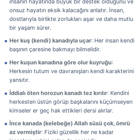
insanın hayatında büyük bir destek olduğunu ve
onsuz hayatın eksik kalacağını anlatır. İnsan,
dostlarıyla birlikte zorlukları aşar ve daha mutlu
bir yaşam sürer.
Her kuş (kendi) kanadıyla uçar
: Her insan kendi
başının çaresine bakmayı bilmelidir.
Her kuşun kanadına göre olur kuyruğu
:
Herkesin tutum ve davranışları kendi karakterini
yansıtır.
İddialı öten horozun kanadı tez kırılır
: Kendini
herkesten üstün görüp başkalarını küçümseyen
kimseler er geç hak ettikleri dersi alırlar.
İnce kanada (kelebeğe) Allah süsü çok, ömrü
az vermiştir
: Fiziki güzellik her ne kadar