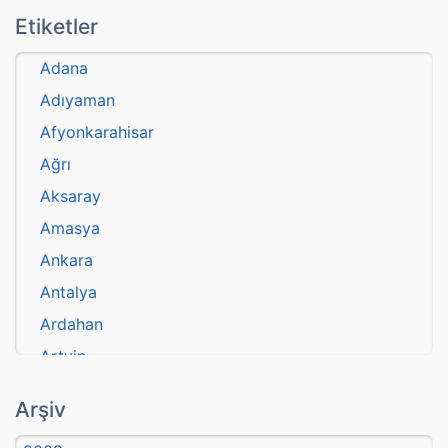
Etiketler
Adana
Adıyaman
Afyonkarahisar
Ağrı
Aksaray
Amasya
Ankara
Antalya
Ardahan
Artvin
atasözü
Arşiv
Aydın