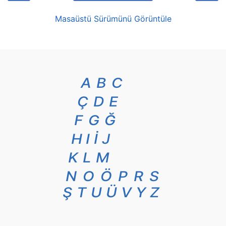
Masaüstü Sürümünü Görüntüle
A
B
C
Ç
D
E
F
G
Ğ
H
I
İ
J
K
L
M
N
O
Ö
P
R
S
Ş
T
U
Ü
V
Y
Z