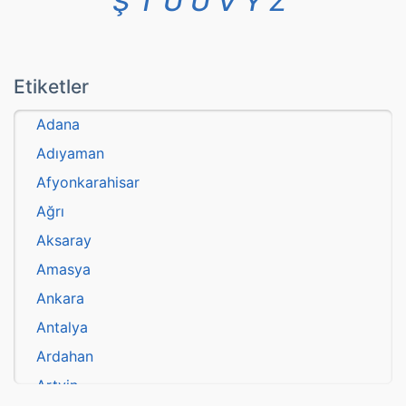
Ş
T
U
Ü
V
Y
Z
Etiketler
Adana
Adıyaman
Afyonkarahisar
Ağrı
Aksaray
Amasya
Ankara
Antalya
Ardahan
Artvin