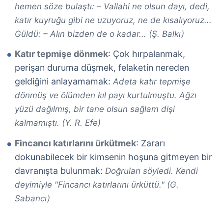
hemen söze bulaştı: – Vallahi ne olsun dayı, dedi,
katır kuyruğu gibi ne uzuyoruz, ne de kısalıyoruz...
Güldü: – Alın bizden de o kadar... (Ş. Balkı)
Katır tepmişe dönmek
: Çok hırpalanmak,
perişan duruma düşmek, felaketin nereden
geldiğini anlayamamak:
Adeta katır tepmişe
dönmüş ve ölümden kıl payı kurtulmuştu. Ağzı
yüzü dağılmış, bir tane olsun sağlam dişi
kalmamıştı. (Y. R. Efe)
Fincancı katırlarını ürkütmek
: Zararı
dokunabilecek bir kimsenin hoşuna gitmeyen bir
davranışta bulunmak:
Doğruları söyledi. Kendi
deyimiyle "Fincancı katırlarını ürküttü." (G.
Sabancı)