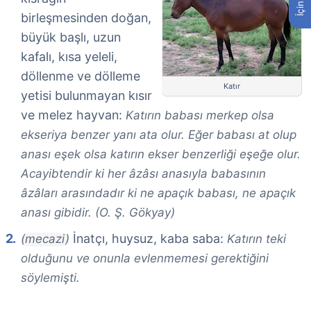
birleşmesinden doğan,
büyük başlı, uzun
kafalı, kısa yeleli,
döllenme ve dölleme
Katır
yetisi bulunmayan kısır
ve melez hayvan:
Katırın babası merkep olsa
ekseriya benzer yanı ata olur. Eğer babası at olup
anası eşek olsa katırın ekser benzerliği eşeğe olur.
Acayibtendir ki her âzâsı anasıyla babasının
âzâları arasındadır ki ne apaçık babası, ne apaçık
anası gibidir. (O. Ş. Gökyay)
İnatçı, huysuz, kaba saba:
(mecazi)
Katırın teki
olduğunu ve onunla evlenmemesi gerektiğini
söylemişti.