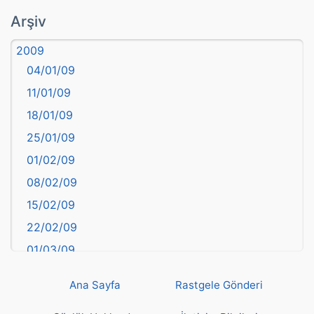
atasözü
Arşiv
Aydın
2009
Balıkesir
04/01/09
Bartın
11/01/09
başkentler
18/01/09
Batman
25/01/09
Bayburt
01/02/09
Bilecik
08/02/09
Bingöl
15/02/09
Bitlis
22/02/09
Bolu
01/03/09
Burdur
08/03/09
Bursa
Ana Sayfa
Rastgele Gönderi
15/03/09
Çanakkale