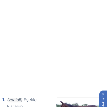
İçindekiler
Eşekle
(zooloji)
kısrağın