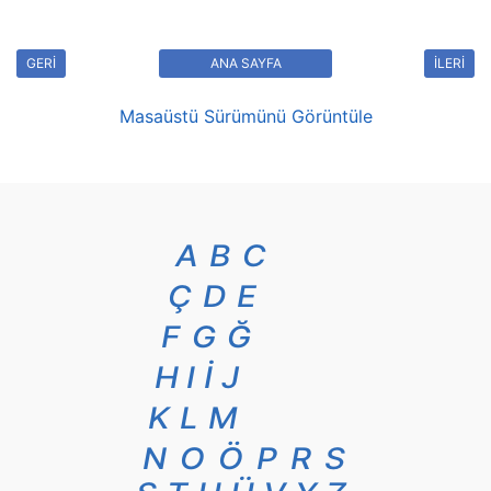
GERİ
ANA SAYFA
İLERİ
Masaüstü Sürümünü Görüntüle
A
B
C
Ç
D
E
F
G
Ğ
H
I
İ
J
K
L
M
N
O
Ö
P
R
S