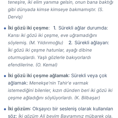
teneşire, iki elim yanıma gelsin, onun bana baktığı
gibi dünyada kimse kimseye bakmamıştır. (S.
Derviş)
İki gözü iki çeşme
:
Sürekli ağlar durumda:
Karısı iki gözü iki çeşme, eve uğramadığını
Sürekli ağlayan:
söylemiş. (M. Yıldırımoğlu)
İki gözü iki çeşme hatunlar, ayağı dibine
oturmuşlardı. Yaşlı gözlerle bakıyorlardı
efendilerine. (O. Kemal)
İki gözü iki çeşme ağlamak
: Sürekli veya çok
ağlamak:
Menekşe'nin Tahir'e varmak
istemediğini bilenler, kızın dünden beri iki gözü iki
çeşme ağladığını söylüyorlardı. (K. Bilbaşar)
İki gözüm
: Okşayıcı bir sesleniş olarak kullanılan
söz:
İki gözüm Ali beyim Bayramınız mübarek ola.