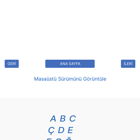
GERİ
ANA SAYFA
İLERİ
Masaüstü Sürümünü Görüntüle
A
B
C
Ç
D
E