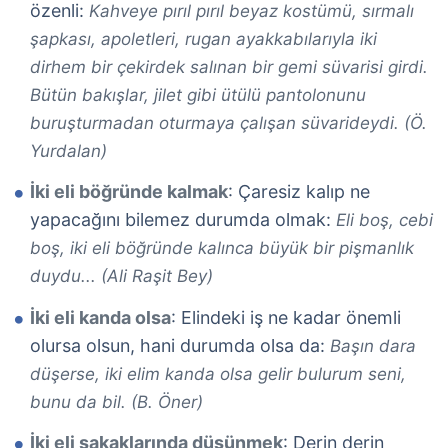
özenli:
Kahveye pırıl pırıl beyaz kostümü, sırmalı
şapkası, apoletleri, rugan ayakkabılarıyla iki
dirhem bir çekirdek salınan bir gemi süvarisi girdi.
Bütün bakışlar, jilet gibi ütülü pantolonunu
buruşturmadan oturmaya çalışan süvarideydi. (Ö.
Yurdalan)
İki eli böğründe kalmak
: Çaresiz kalıp ne
yapacağını bilemez durumda olmak:
Eli boş, cebi
boş, iki eli böğründe kalınca büyük bir pişmanlık
duydu... (Ali Raşit Bey)
İki eli kanda olsa
: Elindeki iş ne kadar önemli
olursa olsun, hani durumda olsa da:
Başın dara
düşerse, iki elim kanda olsa gelir bulurum seni,
bunu da bil. (B. Öner)
İki eli şakaklarında düşünmek
: Derin derin