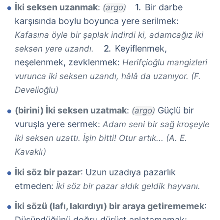
İki seksen uzanmak
:
Bir darbe
(argo)
karşısında boylu boyunca yere serilmek:
Kafasına öyle bir şaplak indirdi ki, adamcağız iki
Keyiflenmek,
seksen yere uzandı.
neşelenmek, zevklenmek:
Herifçioğlu mangizleri
vurunca iki seksen uzandı, hâlâ da uzanıyor. (F.
Develioğlu)
(birini) İki seksen uzatmak
:
Güçlü bir
(argo)
vuruşla yere sermek:
Adam seni bir sağ kroşeyle
iki seksen uzattı. İşin bitti! Otur artık... (A. E.
Kavaklı)
İki söz bir pazar
: Uzun uzadıya pazarlık
etmeden:
İki söz bir pazar aldık geldik hayvanı.
İki sözü (lafı, lakırdıyı) bir araya getirememek
:
Düşündüğünü doğru dürüst anlatamamak: