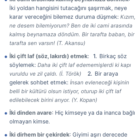
İki yoldan hangisini tutacağını şaşırmak, neye
karar vereceğini bilemez duruma düşmek:
Kızım,
ne desem bilemiyorum? Ben de iki cami arasında
kalmış beynamaza döndüm. Bir tarafta baban, bir
tarafta sen varsın! (T. Akansu)
İki çift laf (söz, lakırdı) etmek
:
Birkaç söz
söylemek:
Daha iki çift laf edememişlerdi ki kapı
Bir araya
vuruldu ve zil çaldı. (İ. Török)
gelerek sohbet etmek:
İnsan evleneceği kişinin
belli bir kültürü olsun istiyor, oturup iki çift laf
edilebilecek birini arıyor. (Y. Kopan)
İki dinden avare
: Hiç kimseye ya da inanca bağlı
olmayan kimse.
İki dirhem bir çekirdek
: Giyimi aşırı derecede