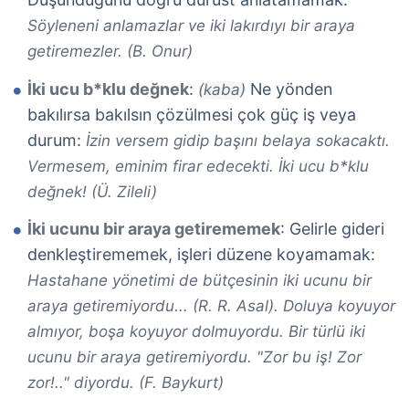
Söyleneni anlamazlar ve iki lakırdıyı bir araya
getiremezler. (B. Onur)
İki ucu b*klu değnek
:
Ne yönden
(kaba)
bakılırsa bakılsın çözülmesi çok güç iş veya
durum:
İzin versem gidip başını belaya sokacaktı.
Vermesem, eminim firar edecekti. İki ucu b*klu
değnek! (Ü. Zileli)
İki ucunu bir araya getirememek
: Gelirle gideri
denkleştirememek, işleri düzene koyamamak:
Hastahane yönetimi de bütçesinin iki ucunu bir
araya getiremiyordu... (R. R. Asal). Doluya koyuyor
almıyor, boşa koyuyor dolmuyordu. Bir türlü iki
ucunu bir araya getiremiyordu. "Zor bu iş! Zor
zor!.." diyordu. (F. Baykurt)