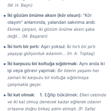
(M. H. Bayrı)
İki gözüm önüme aksın (kör olsun)
: "Kör
olayım" anlamında, yalandan sakınma andı:
Ekmek çarpsın, iki gözüm önüme aksın şaka
değil... (M. Başaran)
İki hırtı bir pırtı
: Aşırı yoksul:
İki hırtı bir pırtı
yaşayıp gidiyorduk adamım... (H. A. Toptaş)
İki karpuzu bir koltuğa sığdırmak
: Aynı anda iki
işi veya görevi yapmak:
Bir liderin yaşamı her
zaman iki karpuzu bir koltuğa sığdırmaya
çalışmakla geçer.
İki kat olmak
:
Eğilip bükülmek:
Elleri cebinde
ve iki kat olmuş denecek kadar eğilerek odanın
ortasına doğru birkaç adım atmıştı. (P. Safa)