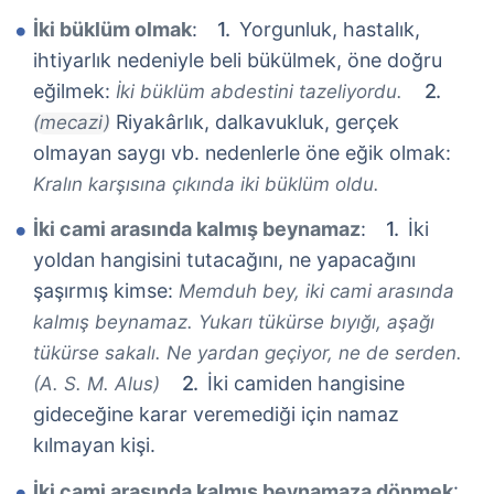
İki büklüm olmak
:
Yorgunluk, hastalık,
ihtiyarlık nedeniyle beli bükülmek, öne doğru
eğilmek:
İki büklüm abdestini tazeliyordu.
Riyakârlık, dalkavukluk, gerçek
(mecazi)
olmayan saygı vb. nedenlerle öne eğik olmak:
Kralın karşısına çıkında iki büklüm oldu.
İki cami arasında kalmış beynamaz
:
İki
yoldan hangisini tutacağını, ne yapacağını
şaşırmış kimse:
Memduh bey, iki cami arasında
kalmış beynamaz. Yukarı tükürse bıyığı, aşağı
tükürse sakalı. Ne yardan geçiyor, ne de serden.
İki camiden hangisine
(A. S. M. Alus)
gideceğine karar veremediği için namaz
kılmayan kişi.
İki cami arasında kalmış beynamaza dönmek
: