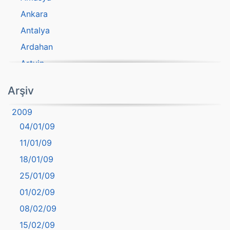
Ankara
Antalya
Ardahan
Artvin
atasözü
Arşiv
Aydın
2009
Balıkesir
04/01/09
Bartın
11/01/09
başkentler
18/01/09
Batman
25/01/09
Bayburt
01/02/09
Bilecik
08/02/09
Bingöl
15/02/09
Bitlis