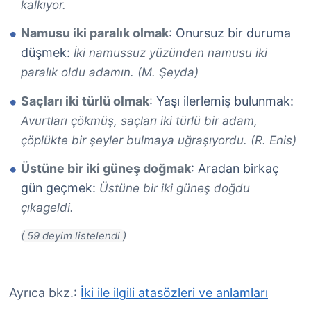
kalkıyor.
Namusu iki paralık olmak
: Onursuz bir duruma
düşmek:
İki namussuz yüzünden namusu iki
paralık oldu adamın. (M. Şeyda)
Saçları iki türlü olmak
: Yaşı ilerlemiş bulunmak:
Avurtları çökmüş, saçları iki türlü bir adam,
çöplükte bir şeyler bulmaya uğraşıyordu. (R. Enis)
Üstüne bir iki güneş doğmak
: Aradan birkaç
gün geçmek:
Üstüne bir iki güneş doğdu
çıkageldi.
Ayrıca bkz.:
İki ile ilgili atasözleri ve anlamları