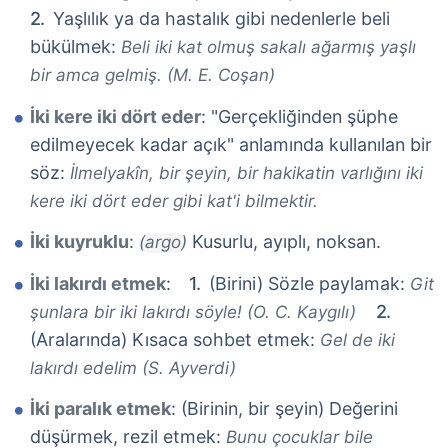
Yaşlılık ya da hastalık gibi nedenlerle beli
bükülmek:
Beli iki kat olmuş sakalı ağarmış yaşlı
bir amca gelmiş. (M. E. Coşan)
İki kere iki dört eder
: "Gerçekliğinden şüphe
edilmeyecek kadar açık" anlamında kullanılan bir
söz:
İlmelyakîn, bir şeyin, bir hakikatin varlığını iki
kere iki dört eder gibi kat'i bilmektir.
İki kuyruklu
:
Kusurlu, ayıplı, noksan.
(argo)
İki lakırdı etmek
:
(Birini) Sözle paylamak:
Git
şunlara bir iki lakırdı söyle! (O. C. Kaygılı)
(Aralarında) Kısaca sohbet etmek:
Gel de iki
lakırdı edelim (S. Ayverdi)
İki paralık etmek
: (Birinin, bir şeyin) Değerini
düşürmek, rezil etmek:
Bunu çocuklar bile