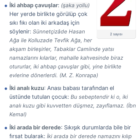
İki ahbap çavuşlar
:
(şaka yollu)
Her yerde birlikte görülüp çok
sıkı fıkı olan iki arkadaş için
söylenir:
Sünnetçizâde Hasan
2 sayısı
Ağa ile Kolluzade Tevfik Ağa, her
akşam birleşirler, Tabaklar Camiinde yatsı
namazlarını kılarlar, mahalle kahvesinde biraz
otururlar, iki ahbap çavuşlar gibi, yine birlikte
evlerine dönerlerdi. (M. Z. Konrapa)
İki analı kuzu
: Anası babası tarafından el
üstünde tutulan çocuk:
Bu sebeptendir ki o, iki
analı kuzu gibi kuvvetten düşmez, zayıflamaz. (İbn
Kemal)
İki arada bir derede
: Sıkışık durumlarda bile bir
fırsat bularak:
İki arada bir derede namazını kılıp