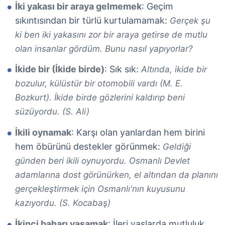
İki yakası bir araya gelmemek
: Geçim
sıkıntısından bir türlü kurtulamamak:
Gerçek şu
ki ben iki yakasını zor bir araya getirse de mutlu
olan insanlar gördüm. Bunu nasıl yapıyorlar?
İkide bir (İkide birde)
: Sık sık:
Altında, ikide bir
bozulur, külüstür bir otomobili vardı (M. E.
Bozkurt). İkide birde gözlerini kaldırıp beni
süzüyordu. (S. Ali)
İkili oynamak
: Karşı olan yanlardan hem birini
hem öbürünü destekler görünmek:
Geldiği
günden beri ikili oynuyordu. Osmanlı Devlet
adamlarına dost görünürken, el altından da planını
gerçekleştirmek için Osmanlı'nın kuyusunu
kazıyordu. (S. Kocabaş)
İkinci baharı yaşamak
: İleri yaşlarda mutluluk,