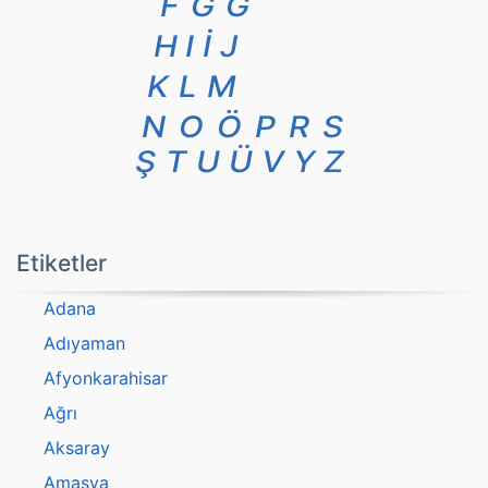
F
G
Ğ
H
I
İ
J
K
L
M
N
O
Ö
P
R
S
Ş
T
U
Ü
V
Y
Z
Etiketler
Adana
Adıyaman
Afyonkarahisar
Ağrı
Aksaray
Amasya