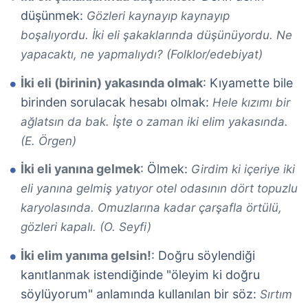
düşünmek:
Gözleri kaynayıp kaynayıp
boşalıyordu. İki eli şakaklarında düşünüyordu. Ne
yapacaktı, ne yapmalıydı? (Folklor/edebiyat)
İki eli (birinin) yakasında olmak
: Kıyamette bile
birinden sorulacak hesabı olmak:
Hele kızımı bir
ağlatsın da bak. İşte o zaman iki elim yakasında.
(E. Örgen)
İki eli yanına gelmek
: Ölmek:
Girdim ki içeriye iki
eli yanına gelmiş yatıyor otel odasının dört topuzlu
karyolasında. Omuzlarına kadar çarşafla örtülü,
gözleri kapalı. (O. Seyfi)
İki elim yanıma gelsin!
: Doğru söylendiği
kanıtlanmak istendiğinde "öleyim ki doğru
söylüyorum" anlamında kullanılan bir söz:
Sırtım