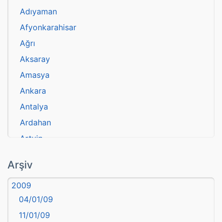
Adıyaman
Afyonkarahisar
Ağrı
Aksaray
Amasya
Ankara
Antalya
Ardahan
Artvin
atasözü
Arşiv
Aydın
2009
Balıkesir
04/01/09
Bartın
11/01/09
başkentler