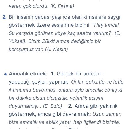
veren çok olurdu. (K. Fırtına)
Bir insanın babası yaşında olan kimselere saygı
göstermek üzere seslenme biçimi:
"Hey amca!
Şu karşıda görünen köye kaç saatte varırım?" (E.
Yüksel). Bizim Zülkif Amca dediğimiz bir
komşumuz var. (A. Nesin)
Amcalık etmek
:
Gerçek bir amcanın
yapacağı şeyleri yapmak:
Onları şefkatle, re'fetle,
ihtimamla büyütmüş, onlara öyle amcalık etmiş ki
bir dakika olsun öksüzlük, yetimlik acısını
Amca gibi yakınlık
duyurmamış... (E. Edip)
göstermek, amca gibi davranmak:
Uzun zaman
bize amcalık ve abilik yaptı, hep ilgilendi bizimle,