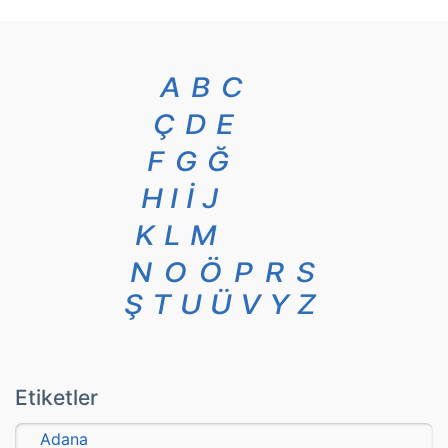
A
B
C
Ç
D
E
F
G
Ğ
H
I
İ
J
K
L
M
N
O
Ö
P
R
S
Ş
T
U
Ü
V
Y
Z
Etiketler
Adana