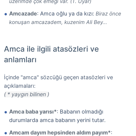
üzerimde çok emeği var. (T. Uyar)
Amcazade
: Amca oğlu ya da kızı:
Biraz önce
konuşan amcazadem, kuzenim Ali Bey...
Amca ile ilgili atasözleri ve
anlamları
İçinde "amca" sözcüğü geçen atasözleri ve
açıklamaları:
( * yaygın bilinen )
Amca baba yarısı*
: Babanın olmadığı
durumlarda amca babanın yerini tutar.
Amcam dayım hepsinden aldım payım*
: