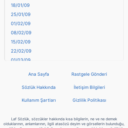
18/01/09
Batman
25/01/09
Bayburt
01/02/09
Bilecik
08/02/09
Bingöl
15/02/09
Bitlis
22/02/09
Bolu
01/03/09
Burdur
08/03/09
Bursa
Ana Sayfa
Rastgele Gönderi
15/03/09
Çanakkale
22/03/09
Sözlük Hakkında
İletişim Bilgileri
Çankırı
29/03/09
Çorum
Kullanım Şartları
Gizlilik Politikası
05/04/09
Denizli
12/04/09
deyim
Laf Sözlük, sözcükler hakkında kısa bilgilerin, ne ve ne demek
19/04/09
olduklarının, anlamlarının, ilgili atasözü deyim ve görsellerin bulunduğu,
Diyarbakır