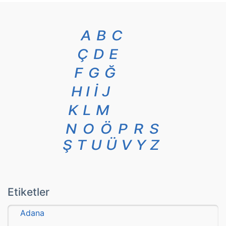
A
B
C
Ç
D
E
F
G
Ğ
H
I
İ
J
K
L
M
N
O
Ö
P
R
S
Ş
T
U
Ü
V
Y
Z
Etiketler
Adana