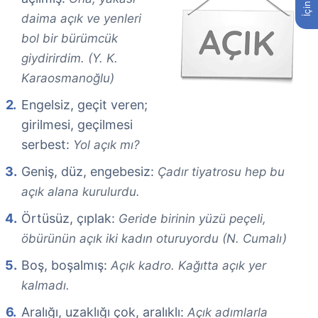
daima açık ve yenleri
bol bir bürümcük
giydirirdim. (Y. K.
Karaosmanoğlu)
Engelsiz, geçit veren;
girilmesi, geçilmesi
serbest:
Yol açık mı?
Geniş, düz, engebesiz:
Çadır tiyatrosu hep bu
açık alana kurulurdu.
Örtüsüz, çıplak:
Geride birinin yüzü peçeli,
öbürünün açık iki kadın oturuyordu (N. Cumalı)
Boş, boşalmış:
Açık kadro. Kağıtta açık yer
kalmadı.
Aralığı, uzaklığı çok, aralıklı:
Açık adımlarla