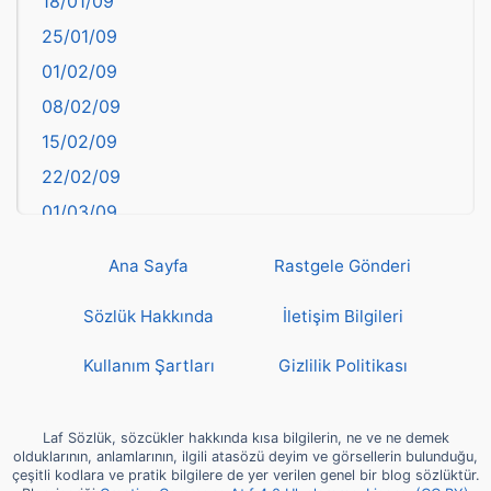
18/01/09
Batman
25/01/09
Bayburt
01/02/09
Bilecik
08/02/09
Bingöl
15/02/09
Bitlis
22/02/09
Bolu
01/03/09
Burdur
08/03/09
Bursa
Ana Sayfa
Rastgele Gönderi
15/03/09
Çanakkale
22/03/09
Sözlük Hakkında
İletişim Bilgileri
Çankırı
29/03/09
Çorum
Kullanım Şartları
Gizlilik Politikası
05/04/09
Denizli
12/04/09
deyim
Laf Sözlük, sözcükler hakkında kısa bilgilerin, ne ve ne demek
19/04/09
olduklarının, anlamlarının, ilgili atasözü deyim ve görsellerin bulunduğu,
Diyarbakır
çeşitli kodlara ve pratik bilgilere de yer verilen genel bir blog sözlüktür.