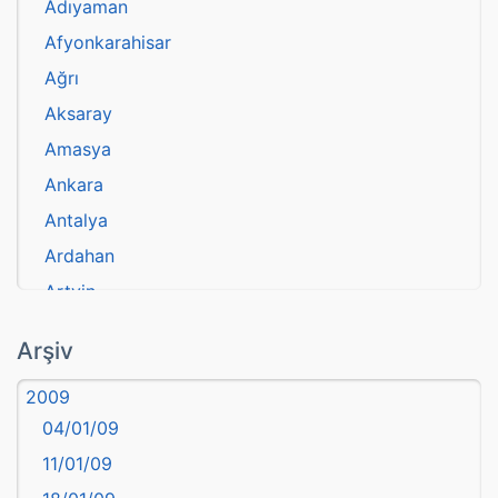
Adıyaman
Afyonkarahisar
Ağrı
Aksaray
Amasya
Ankara
Antalya
Ardahan
Artvin
atasözü
Arşiv
Aydın
2009
Balıkesir
04/01/09
Bartın
11/01/09
başkentler