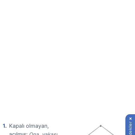
İçindekiler
Kapalı olmayan,
açılmış:
Ona, yakası