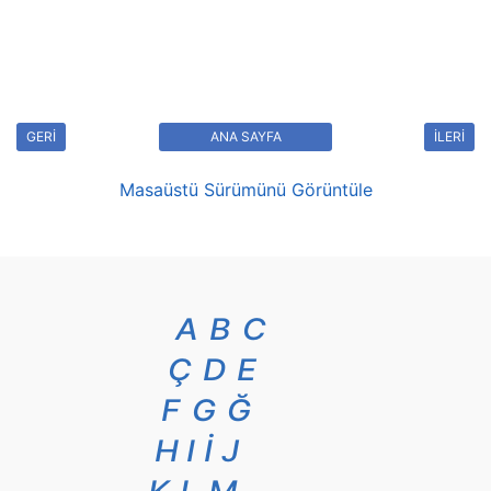
GERİ
ANA SAYFA
İLERİ
Masaüstü Sürümünü Görüntüle
A
B
C
Ç
D
E
F
G
Ğ
H
I
İ
J