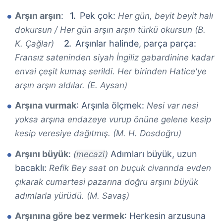
Arşın arşın
:
Pek çok:
Her gün, beyit beyit halı
dokursun / Her gün arşın arşın türkü okursun (B.
Arşınlar halinde, parça parça:
K. Çağlar)
Fransız sateninden siyah İngiliz gabardinine kadar
envai çeşit kumaş serildi. Her birinden Hatice'ye
arşın arşın aldılar. (E. Aysan)
Arşına vurmak
: Arşınla ölçmek:
Nesi var nesi
yoksa arşına endazeye vurup önüne gelene kesip
kesip veresiye dağıtmış. (M. H. Dosdoğru)
Arşını büyük
:
Adımları büyük, uzun
(mecazi)
bacaklı:
Refik Bey saat on buçuk civarında evden
çıkarak cumartesi pazarına doğru arşını büyük
adımlarla yürüdü. (M. Savaş)
Arşınına göre bez vermek
: Herkesin arzusuna