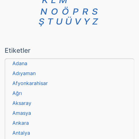
K
L
M
N
O
Ö
P
R
S
Ş
T
U
Ü
V
Y
Z
Etiketler
Adana
Adıyaman
Afyonkarahisar
Ağrı
Aksaray
Amasya
Ankara
Antalya