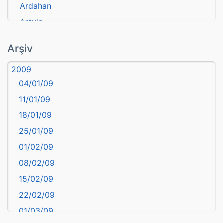
Ardahan
Artvin
atasözü
Arşiv
Aydın
2009
Balıkesir
04/01/09
Bartın
11/01/09
başkentler
18/01/09
Batman
25/01/09
Bayburt
01/02/09
Bilecik
08/02/09
Bingöl
15/02/09
Bitlis
22/02/09
Bolu
01/03/09
Burdur