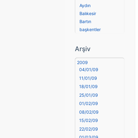
Aydın
Balıkesir
Bartın
başkentler
Batman
Bayburt
Arşiv
Bilecik
Bingöl
2009
04/01/09
Bitlis
Bolu
11/01/09
Burdur
18/01/09
Bursa
25/01/09
Çanakkale
01/02/09
Çankırı
08/02/09
Çorum
15/02/09
Denizli
22/02/09
deyim
01/03/09