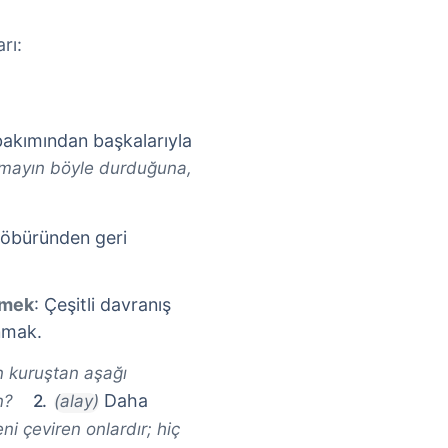
rı:
i bakımından başkalarıyla
mayın böyle durduğuna,
n öbüründen geri
emek
: Çeşitli davranış
unmak.
 kuruştan aşağı
Daha
n?
(alay)
i çeviren onlardır; hiç