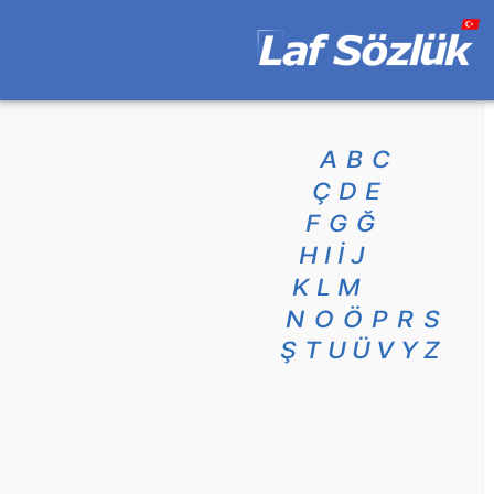
A
B
C
Ç
D
E
F
G
Ğ
H
I
İ
J
K
L
M
N
O
Ö
P
R
S
Ş
T
U
Ü
V
Y
Z