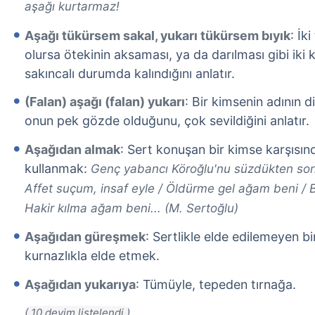
aşağı kurtarmaz!
Aşağı tükürsem sakal, yukarı tükürsem bıyık
: İk
olursa ötekinin aksaması, ya da darılması gibi iki 
sakıncalı durumda kalındığını anlatır.
(Falan) aşağı (falan) yukarı
: Bir kimsenin adının d
onun pek gözde olduğunu, çok sevildiğini anlatır.
Aşağıdan almak
: Sert konuşan bir kimse karşısın
kullanmak:
Genç yabancı Köroğlu'nu süzdükten sonr
Affet suçum, insaf eyle / Öldürme gel ağam beni / B
Hakir kılma ağam beni... (M. Sertoğlu)
Aşağıdan güreşmek
: Sertlikle elde edilemeyen bir 
kurnazlıkla elde etmek.
Aşağıdan yukarıya
: Tümüyle, tepeden tırnağa.