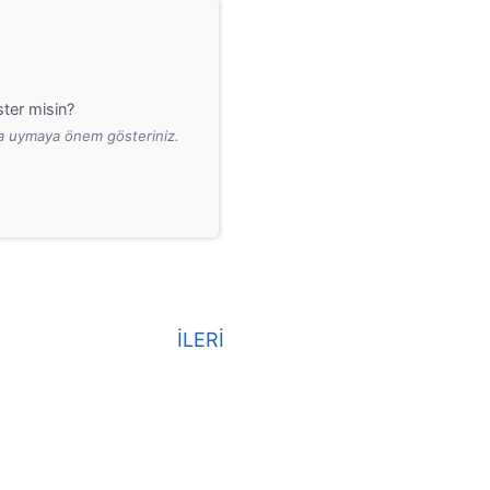
ter misin?
ara uymaya önem gösteriniz.
İLERİ