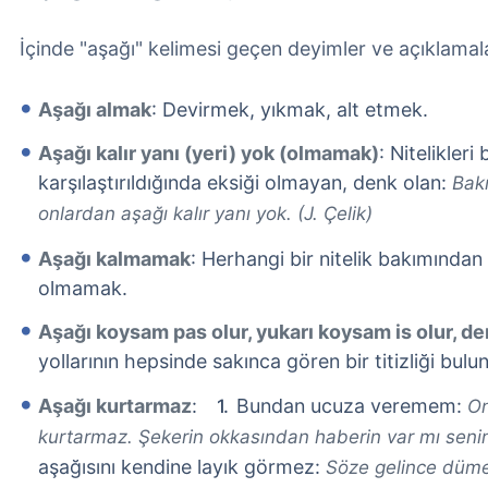
İçinde "aşağı" kelimesi geçen deyimler ve açıklamala
Aşağı almak
: Devirmek, yıkmak, alt etmek.
Aşağı kalır yanı (yeri) yok (olmamak)
: Nitelikler
karşılaştırıldığında eksiği olmayan, denk olan:
Bak
onlardan aşağı kalır yanı yok. (J. Çelik)
Aşağı kalmamak
: Herhangi bir nitelik bakımında
olmamak.
Aşağı koysam pas olur, yukarı koysam is olur, d
yollarının hepsinde sakınca gören bir titizliği bul
Aşağı kurtarmaz
:
Bundan ucuza veremem:
On
kurtarmaz. Şekerin okkasından haberin var mı seni
aşağısını kendine layık görmez:
Söze gelince dümen