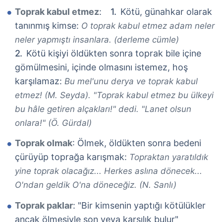
Toprak kabul etmez
:
Kötü, günahkar olarak
tanınmış kimse:
O toprak kabul etmez adam neler
neler yapmıştı insanlara. (derleme cümle)
Kötü kişiyi öldükten sonra toprak bile içine
gömülmesini, içinde olmasını istemez, hoş
karşılamaz:
Bu mel'unu derya ve toprak kabul
etmez! (M. Seyda). "Toprak kabul etmez bu ülkeyi
bu hâle getiren alçakları!" dedi. "Lanet olsun
onlara!" (Ö. Gürdal)
Toprak olmak
: Ölmek, öldükten sonra bedeni
çürüyüp toprağa karışmak:
Topraktan yaratıldık
yine toprak olacağız... Herkes aslına dönecek...
O'ndan geldik O'na döneceğiz. (N. Sanlı)
Toprak paklar
: "Bir kimsenin yaptığı kötülükler
ancak ölmesiyle son veya karşılık bulur"