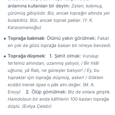
anlamına kullanılan bir deyim:
Zaten, kokmuş,
çürümüş gibiyizdir. Biz, ancak toprağın altında yer
bulabiliriz. Bizi, ancak toprak paklar. (Y. K.
Karaosmanoğlu)
Toprağa bakmak
: Ölümü yakın görülmek:
Fakat
en çok da gözü toprağa bakan bir nineye benzedi.
Toprağa düşmek
:
Şehit olmak:
Vurulup
tertemiz alnından, uzanmış yatıyor, / Bir hilâl
uğruna, yâ Rab, ne güneşler batıyor! / Ey, bu
topraklar için toprağa düşmüş, asker! / Gökten
ecdâd inerek öpse o pâk alnı değer. (M. A.
Ölüp gömülmek:
Ersoy)
Biz de onlara giriştik.
Hamdolsun bir anda kâfirlerin 100 kadarı toprağa
düştü. (Evliya Çelebi)