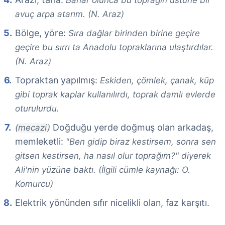
Bahar olunca bu toprağın üstüne bir
avuç arpa atarım. (N. Araz)
Bölge, yöre:
Sıra dağlar birinden birine geçire
geçire bu sırrı ta Anadolu topraklarına ulaştırdılar.
(N. Araz)
Topraktan yapılmış:
Eskiden, çömlek, çanak, küp
gibi toprak kaplar kullanılırdı, toprak damlı evlerde
oturulurdu.
Doğduğu yerde doğmuş olan arkadaş,
(mecazi)
memleketli:
"Ben gidip biraz kestirsem, sonra sen
gitsen kestirsen, ha nasıl olur toprağım?" diyerek
Ali'nin yüzüne baktı. (İlgili cümle kaynağı: O.
Komurcu)
Elektrik yönünden sıfır nicelikli olan, faz karşıtı.