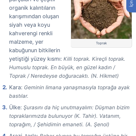
organik kalıntıların
karışımından oluşan
siyah veya koyu
kahverengi renkli
malzeme, yer
Toprak
kabuğunun bitkilerin
yetiştiği yüzey kısmı:
Killi toprak. Kireçli toprak.
Humuslu toprak. En büyük, en güzel kadın /
Toprak / Neredeyse doğuracaktı. (N. Hikmet)
Kara:
Geminin limana yanaşmasıyla toprağa ayak
bastılar.
Ülke:
Şurasını da hiç unutmayalım: Düşman bizim
topraklarımızda bulunuyor (K. Tahir). Vatanım,
toprağım, / Şehidimin emaneti. (A. Şenol)
Arazi, tarla: