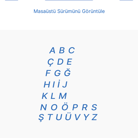
Masaüstü Sürümünü Görüntüle
A
B
C
Ç
D
E
F
G
Ğ
H
I
İ
J
K
L
M
N
O
Ö
P
R
S
Ş
T
U
Ü
V
Y
Z