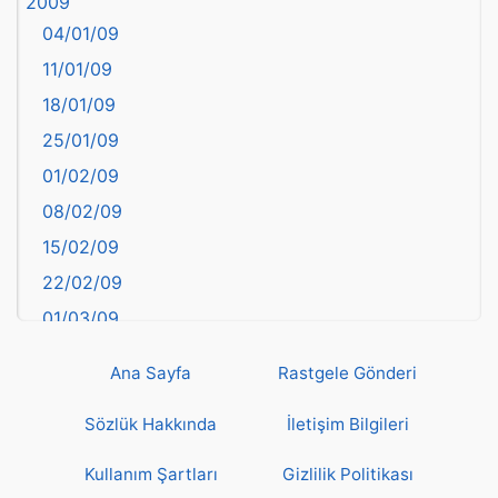
2009
Balıkesir
04/01/09
Bartın
11/01/09
başkentler
18/01/09
Batman
25/01/09
Bayburt
01/02/09
Bilecik
08/02/09
Bingöl
15/02/09
Bitlis
22/02/09
Bolu
01/03/09
Burdur
08/03/09
Bursa
Ana Sayfa
Rastgele Gönderi
15/03/09
Çanakkale
22/03/09
Sözlük Hakkında
İletişim Bilgileri
Çankırı
29/03/09
Çorum
Kullanım Şartları
Gizlilik Politikası
05/04/09