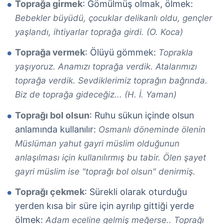
Toprağa girmek
: Gömülmüş olmak, ölmek:
Bebekler büyüdü, çocuklar delikanlı oldu, gençler
yaşlandı, ihtiyarlar toprağa girdi. (O. Koca)
Toprağa vermek
: Ölüyü gömmek:
Toprakla
yaşıyoruz. Anamızı toprağa verdik. Atalarımızı
toprağa verdik. Sevdiklerimiz toprağın bağrında.
Biz de toprağa gideceğiz... (H. İ. Yaman)
Toprağı bol olsun
: Ruhu sükun içinde olsun
anlamında kullanılır:
Osmanlı döneminde ölenin
Müslüman yahut gayri müslim olduğunun
anlaşılması için kullanılırmış bu tabir. Ölen şayet
gayri müslim ise "toprağı bol olsun" denirmiş.
Toprağı çekmek
: Sürekli olarak oturduğu
yerden kısa bir süre için ayrılıp gittiği yerde
ölmek:
Adam eceline gelmiş meğerse.. Toprağı