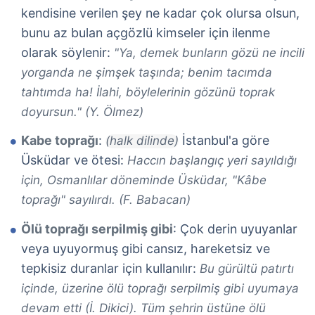
kendisine verilen şey ne kadar çok olursa olsun,
bunu az bulan açgözlü kimseler için ilenme
olarak söylenir:
"Ya, demek bunların gözü ne incili
yorganda ne şimşek taşında; benim tacımda
tahtımda ha! İlahi, böylelerinin gözünü toprak
doyursun." (Y. Ölmez)
Kabe toprağı
:
İstanbul'a göre
(halk dilinde)
Üsküdar ve ötesi:
Haccın başlangıç yeri sayıldığı
için, Osmanlılar döneminde Üsküdar, "Kâbe
toprağı" sayılırdı. (F. Babacan)
Ölü toprağı serpilmiş gibi
: Çok derin uyuyanlar
veya uyuyormuş gibi cansız, hareketsiz ve
tepkisiz duranlar için kullanılır:
Bu gürültü patırtı
içinde, üzerine ölü toprağı serpilmiş gibi uyumaya
devam etti (İ. Dikici). Tüm şehrin üstüne ölü